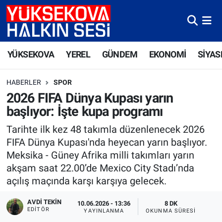
Yüksekova Nöbetçi Eczaneler
YÜKSEKOVA
YEREL
GÜNDEM
EKONOMİ
SİYAS
Yüksekova Hava Durumu
HABERLER
SPOR
Yüksekova Trafik Yoğunluk Haritası
2026 FIFA Dünya Kupası yarın
başlıyor: İşte kupa programı
Süper Lig Puan Durumu ve Fikstür
Tarihte ilk kez 48 takımla düzenlenecek 2026
Tüm Manşetler
FIFA Dünya Kupası'nda heyecan yarın başlıyor.
Meksika - Güney Afrika milli takımları yarın
Son Dakika Haberleri
akşam saat 22.00’de Mexico City Stadı’nda
açılış maçında karşı karşıya gelecek.
Haber Arşivi
AVDI TEKIN
10.06.2026 - 13:36
8 DK
EDITÖR
YAYINLANMA
OKUNMA SÜRESI