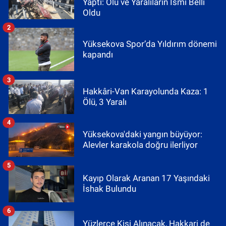
Yaptı: Ölü ve Yaralıların İsmi Belli
Oldu
2
Yüksekova Spor’da Yıldırım dönemi
kapandı
3
Hakkâri-Van Karayolunda Kaza: 1
Ölü, 3 Yaralı
4
Yüksekova'daki yangın büyüyor:
Alevler karakola doğru ilerliyor
5
Kayıp Olarak Aranan 17 Yaşındaki
İshak Bulundu
6
Yüzlerce Kişi Alınacak, Hakkari de