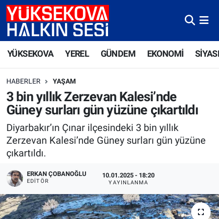
Yüksekova Nöbetçi Eczaneler
YÜKSEKOVA
YEREL
GÜNDEM
EKONOMİ
SİYAS
Yüksekova Hava Durumu
HABERLER
YAŞAM
Yüksekova Trafik Yoğunluk Haritası
3 bin yıllık Zerzevan Kalesi’nde
Güney surları gün yüzüne çıkartıldı
Süper Lig Puan Durumu ve Fikstür
Diyarbakır’ın Çınar ilçesindeki 3 bin yıllık
Tüm Manşetler
Zerzevan Kalesi’nde Güney surları gün yüzüne
çıkartıldı.
Son Dakika Haberleri
ERKAN ÇOBANOĞLU
10.01.2025 - 18:20
EDITÖR
YAYINLANMA
Haber Arşivi