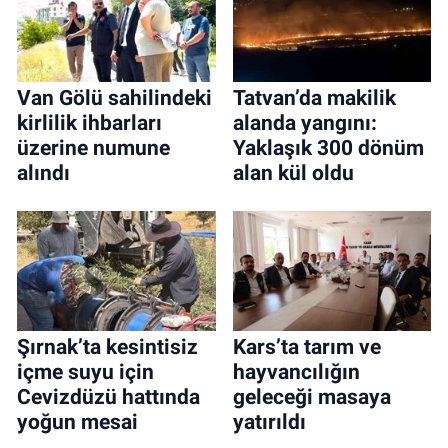
Van Gölü sahilindeki
Tatvan’da makilik
kirlilik ihbarları
alanda yangını:
üzerine numune
Yaklaşık 300 dönüm
alındı
alan kül oldu
Şırnak’ta kesintisiz
Kars’ta tarım ve
içme suyu için
hayvancılığın
Cevizdüzü hattında
geleceği masaya
yoğun mesai
yatırıldı