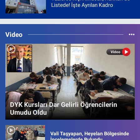
Listede! İşte Ayrılan Kadro
Video
DYK Kursları Dar Gelirli Öğrencilerin
Umudu Oldu
Vali Taşyapan, Heyelan Bölgesinde
İncelemelerde Bulundu