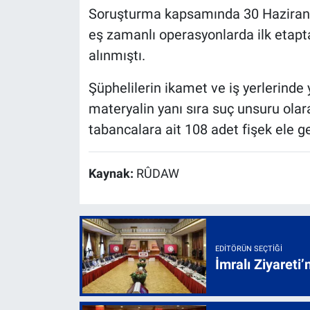
Soruşturma kapsamında 30 Haziran'da
eş zamanlı operasyonlarda ilk etapt
alınmıştı.
Şüphelilerin ikamet ve iş yerlerinde 
materyalin yanı sıra suç unsuru olar
tabancalara ait 108 adet fişek ele ge
Kaynak:
RÛDAW
EDITÖRÜN SEÇTIĞI
İmralı Ziyareti’