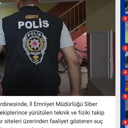
2
3
4
5
rdinesinde, İl Emniyet Müdürlüğü Siber
plerince yürütülen teknik ve fiziki takip
r siteleri üzerinden faaliyet gösteren suç
6