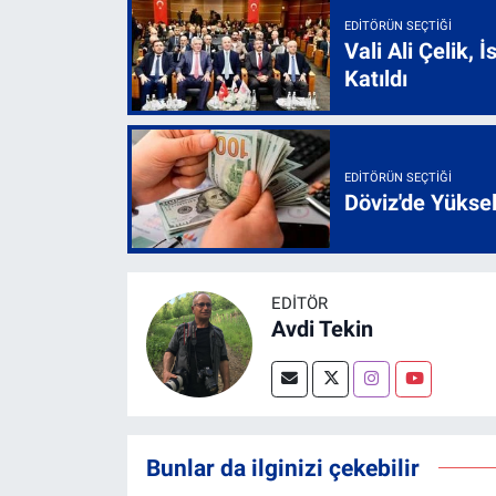
EDITÖRÜN SEÇTIĞI
Vali Ali Çelik,
Katıldı
EDITÖRÜN SEÇTIĞI
Döviz'de Yükse
EDITÖR
Avdi Tekin
Bunlar da ilginizi çekebilir