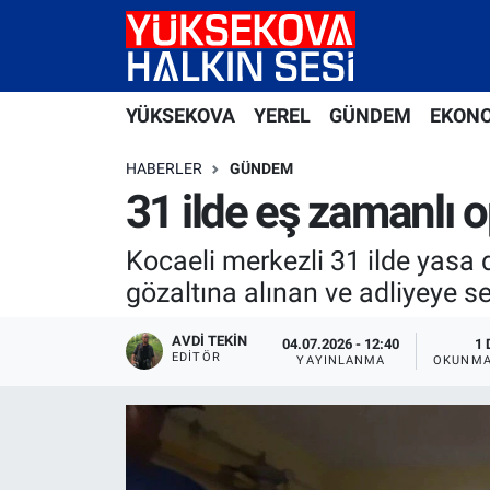
Yüksekova Nöbetçi Eczaneler
YÜKSEKOVA
YEREL
GÜNDEM
EKON
Yüksekova Hava Durumu
HABERLER
GÜNDEM
Yüksekova Trafik Yoğunluk Haritası
31 ilde eş zamanlı op
Süper Lig Puan Durumu ve Fikstür
Kocaeli merkezli 31 ilde yasa
gözaltına alınan ve adliyeye s
Tüm Manşetler
AVDI TEKIN
04.07.2026 - 12:40
1 
EDITÖR
Son Dakika Haberleri
YAYINLANMA
OKUNMA
Haber Arşivi