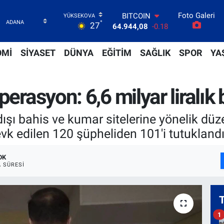
Foto Galeri
DOLAR
°
27
47,7436
0.18
EURO
55,2510
0.32
OMİ
SİYASET
DÜNYA
EĞİTİM
SAĞLIK
SPOR
YA
STERLİN
64,4811
0.38
GRAM ALTIN
erasyon: 6,6 milyar liralık 
6660.55
0.03
BİST100
13.779
-14
 dışı bahis ve kumar sitelerine yönelik d
BITCOIN
evk edilen 120 şüpheliden 101'i tutuklandı
64.944,08
-0.18
DK
 SÜRESI
1