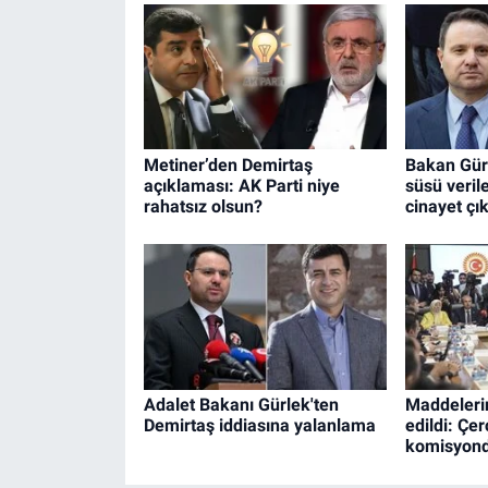
Metiner’den Demirtaş
Bakan Gürl
açıklaması: AK Parti niye
süsü veril
rahatsız olsun?
cinayet çık
Adalet Bakanı Gürlek'ten
Maddeleri
Demirtaş iddiasına yalanlama
edildi: Çer
komisyond