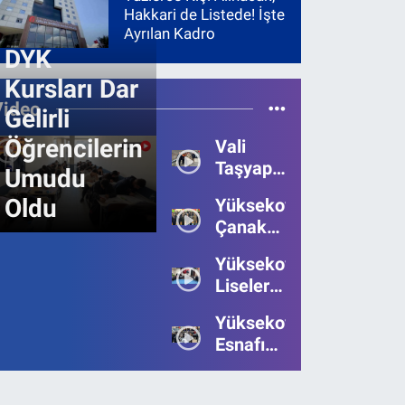
Hakkari de Listede! İşte
Ayrılan Kadro
DYK
Kursları Dar
Video
Gelirli
Öğrencilerin
Vali
Taşyapan,
Umudu
Heyelan
Oldu
Yüksekova’da
Bölgesinde
Çanakkale
İncelemelerde
Zaferi'nin
Bulundu
Yüksekova’da
111.Yılı
Liseler
Kutlandı
Arası
Yüksekova
Bilgi
Esnafı
Yarışmasının
Bayrama
Birincisi
Umutsuz
Belli