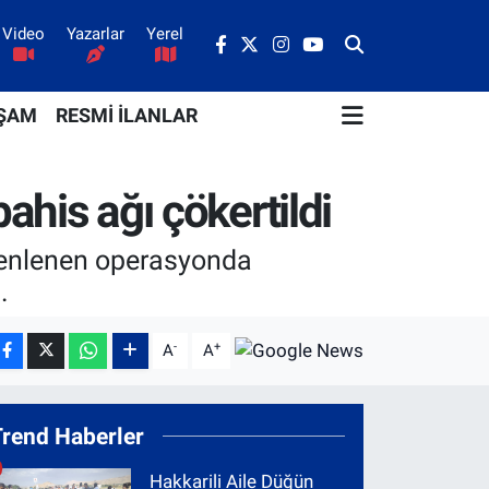
Video
Yazarlar
Yerel
ŞAM
RESMİ İLANLAR
bahis ağı çökertildi
üzenlenen operasyonda
.
-
+
A
A
Trend Haberler
Hakkarili Aile Düğün