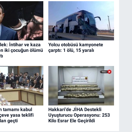
ek: İntihar ve kaza
Yolcu otobüsü kamyonete
en iki çocuğun ölümü
çarptı: 1 ölü, 15 yaralı
tı
n tamamı kabul
Hakkari’de JİHA Destekli
çeve yasa teklifi
Uyuşturucu Operasyonu: 253
an geçti
Kilo Esrar Ele Geçirildi