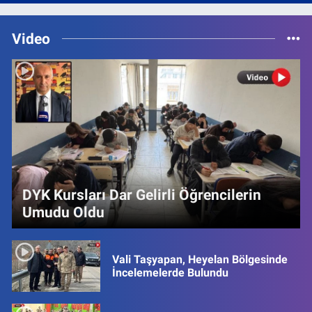
Video
DYK Kursları Dar Gelirli Öğrencilerin
Umudu Oldu
Vali Taşyapan, Heyelan Bölgesinde
İncelemelerde Bulundu