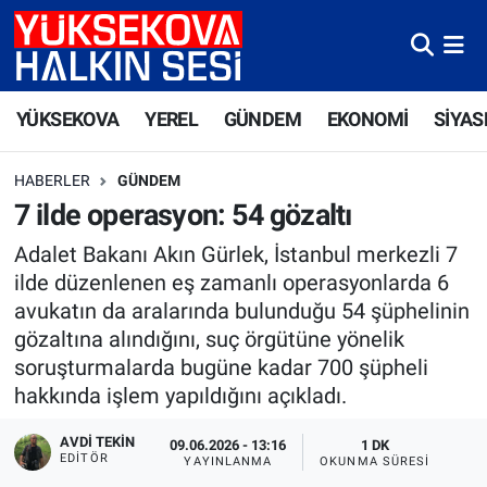
Yüksekova Nöbetçi Eczaneler
YÜKSEKOVA
YEREL
GÜNDEM
EKONOMİ
SİYAS
Yüksekova Hava Durumu
HABERLER
GÜNDEM
Yüksekova Trafik Yoğunluk Haritası
7 ilde operasyon: 54 gözaltı
Süper Lig Puan Durumu ve Fikstür
Adalet Bakanı Akın Gürlek, İstanbul merkezli 7
ilde düzenlenen eş zamanlı operasyonlarda 6
Tüm Manşetler
avukatın da aralarında bulunduğu 54 şüphelinin
gözaltına alındığını, suç örgütüne yönelik
Son Dakika Haberleri
soruşturmalarda bugüne kadar 700 şüpheli
hakkında işlem yapıldığını açıkladı.
Haber Arşivi
AVDI TEKIN
09.06.2026 - 13:16
1 DK
EDITÖR
YAYINLANMA
OKUNMA SÜRESI