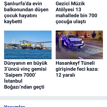
Şanlıurfa’da evin
Gezici Müzik
balkonundan düşen
Atölyesi 13
çocuk hayatını
mahallede bin 700
kaybetti
çocuğa ulaştı
Dünyanın en büyük
Hasankeyf Tüneli
3’üncü vinç gemisi
girişinde feci kaza:
’Saipem 7000’
12 yaralı
İstanbul
Boğazı’ndan geçti