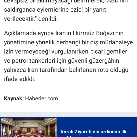
cevapsız bırakılmayacağı belirtilerek, "ABD'nin
saldırganca eylemlerine ezici bir yanıt
verilecektir." denildi.
Açıklamada ayrıca İran'ın Hürmüz Boğazı'nın
yönetimine yönelik herhangi bir dış müdahaleye
izin vermeyeceği vurgulanırken, ticari gemiler
ve petrol tankerleri için güvenli güzergâhın
yalnızca İran tarafından belirlenen rota olduğu
ifade edildi.
Kaynak:
Haberler.com
İmralı Ziyareti’nin ardından ilk