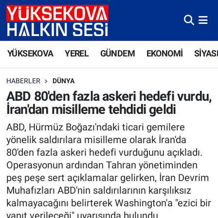
Yüksekova Nöbetçi Eczaneler
YÜKSEKOVA
YEREL
GÜNDEM
EKONOMİ
SİYAS
Yüksekova Hava Durumu
HABERLER
DÜNYA
Yüksekova Trafik Yoğunluk Haritası
ABD 80'den fazla askeri hedefi vurdu,
İran'dan misilleme tehdidi geldi
Süper Lig Puan Durumu ve Fikstür
ABD, Hürmüz Boğazı'ndaki ticari gemilere
Tüm Manşetler
yönelik saldırılara misilleme olarak İran'da
80'den fazla askeri hedefi vurduğunu açıkladı.
Son Dakika Haberleri
Operasyonun ardından Tahran yönetiminden
peş peşe sert açıklamalar gelirken, İran Devrim
Haber Arşivi
Muhafızları ABD'nin saldırılarının karşılıksız
kalmayacağını belirterek Washington'a "ezici bir
yanıt verileceği" uyarısında bulundu.