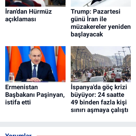
İran'dan Hürmüz
Trump: Pazartesi
açıklaması
günü İran ile
müzakereler yeniden
başlayacak
Ermenistan
İspanya'da göç krizi
Başbakanı Paşinyan,
büyüyor: 24 saatte
istifa etti
49 binden fazla kişi
sınırı aşmaya çalıştı
Yorumlar