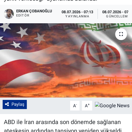
ERKAN ÇOBANOĞLU
08.07.2026 - 07:13
08.07.2026 - 07:
EDITÖR
YAYINLANMA
GÜNCELLEME
Paylaş
-
+
A
A
ABD ile İran arasında son dönemde sağlanan
ateşkesin ardından tansiyon yeniden yükseldi.