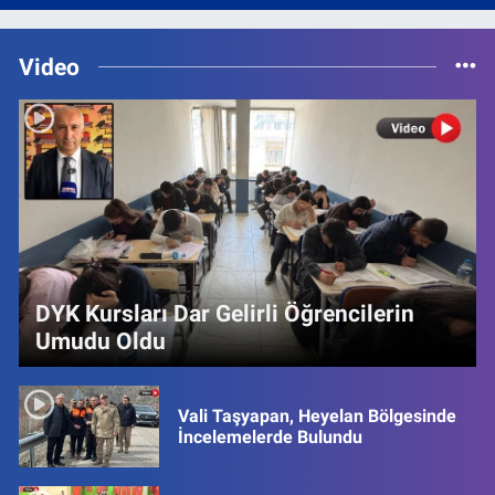
Video
DYK Kursları Dar Gelirli Öğrencilerin
Umudu Oldu
Vali Taşyapan, Heyelan Bölgesinde
İncelemelerde Bulundu