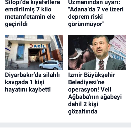
Silopi’de kıyafetlere
Uzmanından uyarı:
emdirilmiş 7 kilo
"Adana’da 7 ve üzeri
metamfetamin ele
deprem riski
geçirildi
görünmüyor"
Diyarbakır’da silahlı
İzmir Büyükşehir
kavgada 1 kişi
Belediyesi'ne
hayatını kaybetti
operasyon! Veli
Ağbaba'nın ağabeyi
dahil 2 kişi
gözaltında