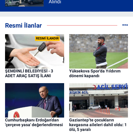
Alındı
Resmi İlanlar
RESMİ İLANDIR
ŞEMDİNLİ BELEDİYESİ - 3
Yüksekova Spor’da Yıldırım
ADET ARAÇ SATIŞ İLANI
dönemi kapandı
Cumhurbaşkanı Erdoğan'dan
Gaziantep’te çocukların
'çerçeve yasa' değerlendirmesi
kavgasına aileleri dahil oldu: 1
ölü, 5 yaralı