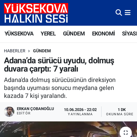
Yüksekova Nöbetçi Eczaneler
YÜKSEKOVA
YEREL
GÜNDEM
EKONOMİ
SİYAS
Yüksekova Hava Durumu
HABERLER
GÜNDEM
Yüksekova Trafik Yoğunluk Haritası
Adana’da sürücü uyudu, dolmuş
duvara çarptı: 7 yaralı
Süper Lig Puan Durumu ve Fikstür
Adana'da dolmuş sürücüsünün direksiyon
Tüm Manşetler
başında uyuması sonucu meydana gelen
kazada 7 kişi yaralandı.
Son Dakika Haberleri
ERKAN ÇOBANOĞLU
10.06.2026 - 22:02
1 DK
EDITÖR
YAYINLANMA
OKUNMA SÜRES
Haber Arşivi