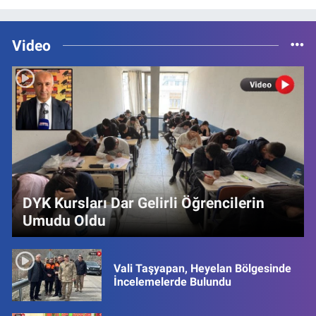
Video
DYK Kursları Dar Gelirli Öğrencilerin
Umudu Oldu
Vali Taşyapan, Heyelan Bölgesinde
İncelemelerde Bulundu