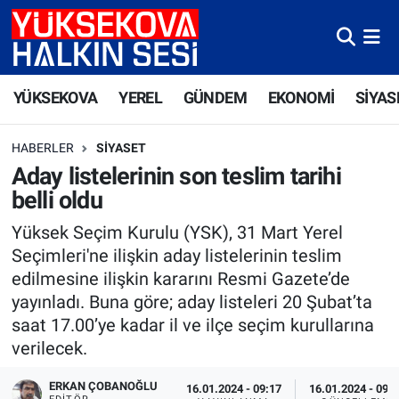
Yüksekova Nöbetçi Eczaneler
YÜKSEKOVA
YEREL
GÜNDEM
EKONOMİ
SİYAS
Yüksekova Hava Durumu
HABERLER
SIYASET
Yüksekova Trafik Yoğunluk Haritası
Aday listelerinin son teslim tarihi
belli oldu
Süper Lig Puan Durumu ve Fikstür
Yüksek Seçim Kurulu (YSK), 31 Mart Yerel
Tüm Manşetler
Seçimleri'ne ilişkin aday listelerinin teslim
edilmesine ilişkin kararını Resmi Gazete’de
Son Dakika Haberleri
yayınladı. Buna göre; aday listeleri 20 Şubat’ta
saat 17.00’ye kadar il ve ilçe seçim kurullarına
Haber Arşivi
verilecek.
ERKAN ÇOBANOĞLU
16.01.2024 - 09:17
16.01.2024 - 09: