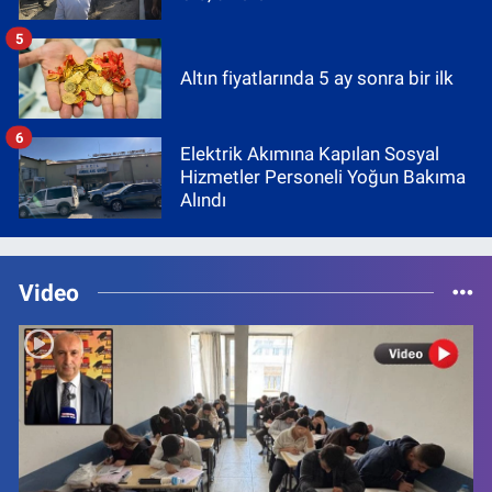
5
Altın fiyatlarında 5 ay sonra bir ilk
6
Elektrik Akımına Kapılan Sosyal
Hizmetler Personeli Yoğun Bakıma
Alındı
Video