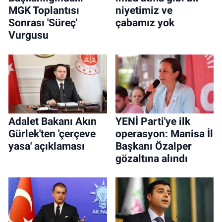
MGK Toplantısı
niyetimiz ve
Sonrası 'Süreç'
çabamız yok
Vurgusu
Adalet Bakanı Akın
YENİ Parti'ye ilk
Gürlek'ten 'çerçeve
operasyon: Manisa İl
yasa' açıklaması
Başkanı Özalper
gözaltına alındı