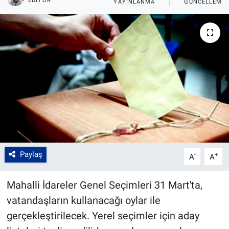
EDITÖR
YAYINLANMA
GÜNCELLEME
Paylaş
-
+
A
A
Mahalli İdareler Genel Seçimleri 31 Mart'ta,
vatandaşların kullanacağı oylar ile
gerçekleştirilecek. Yerel seçimler için aday