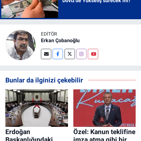
Döviz'de Yükseliş sürecek mi?
EDITÖR
Erkan Çobanoğlu
Bunlar da ilginizi çekebilir
Erdoğan
Özel: Kanun teklifine
Başkanlığındaki
imza atma gibi bir