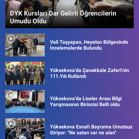
DYK Kursları Dar Gelirli Öğrencilerin
Umudu Oldu
Vali Taşyapan, Heyelan Bölgesinde
İncelemelerde Bulundu
Yüksekova’da Çanakkale Zaferi'nin
111.Yılı Kutlandı
Yüksekova’da Liseler Arası Bilgi
Yarışmasının Birincisi Belli oldu
Yüksekova Esnafı Bayrama Umutsuz
Giriyor: "Ne satan var ne alan"