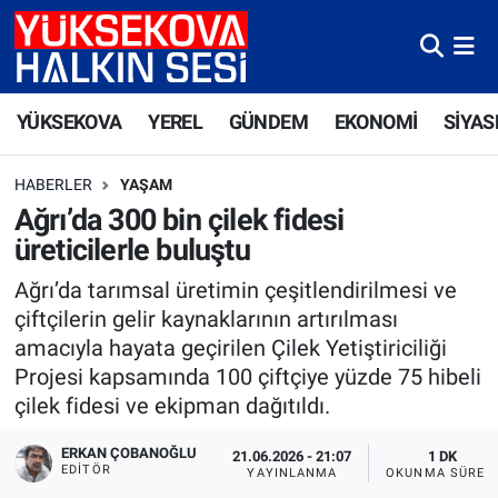
Yüksekova Nöbetçi Eczaneler
YÜKSEKOVA
YEREL
GÜNDEM
EKONOMİ
SİYAS
Yüksekova Hava Durumu
HABERLER
YAŞAM
Yüksekova Trafik Yoğunluk Haritası
Ağrı’da 300 bin çilek fidesi
üreticilerle buluştu
Süper Lig Puan Durumu ve Fikstür
Ağrı’da tarımsal üretimin çeşitlendirilmesi ve
Tüm Manşetler
çiftçilerin gelir kaynaklarının artırılması
amacıyla hayata geçirilen Çilek Yetiştiriciliği
Son Dakika Haberleri
Projesi kapsamında 100 çiftçiye yüzde 75 hibeli
çilek fidesi ve ekipman dağıtıldı.
Haber Arşivi
ERKAN ÇOBANOĞLU
21.06.2026 - 21:07
1 DK
EDITÖR
YAYINLANMA
OKUNMA SÜRES