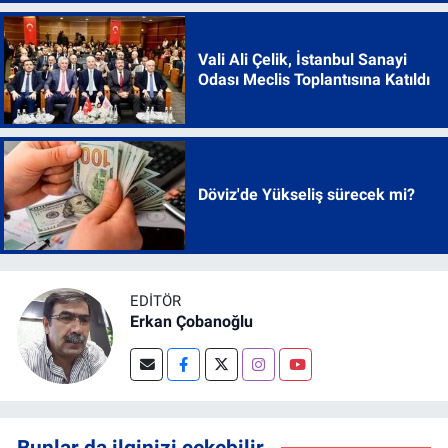
Vali Ali Çelik, İstanbul Sanayi
Odası Meclis Toplantısına Katıldı
Döviz'de Yükseliş sürecek mi?
EDITÖR
Erkan Çobanoğlu
Bunlar da ilginizi çekebilir