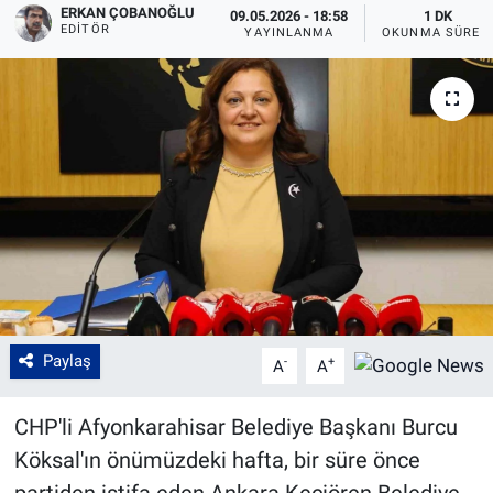
ERKAN ÇOBANOĞLU
09.05.2026 - 18:58
1 DK
EDITÖR
YAYINLANMA
OKUNMA SÜRES
Paylaş
-
+
A
A
CHP'li Afyonkarahisar Belediye Başkanı Burcu
Köksal'ın önümüzdeki hafta, bir süre önce