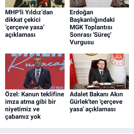
MHP'li Yıldız’dan
Erdoğan
dikkat çekici
Başkanlığındaki
‘çerçeve yasa’
MGK Toplantısı
açıklaması
Sonrası 'Süreç'
Vurgusu
Özel: Kanun teklifine
Adalet Bakanı Akın
imza atma gibi bir
Gürlek'ten 'çerçeve
niyetimiz ve
yasa' açıklaması
çabamız yok