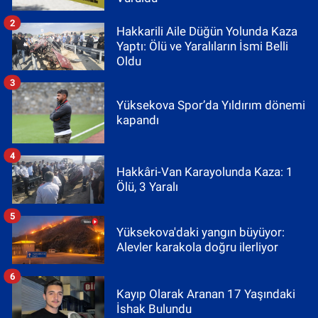
2
Hakkarili Aile Düğün Yolunda Kaza
Yaptı: Ölü ve Yaralıların İsmi Belli
Oldu
3
Yüksekova Spor’da Yıldırım dönemi
kapandı
4
Hakkâri-Van Karayolunda Kaza: 1
Ölü, 3 Yaralı
5
Yüksekova'daki yangın büyüyor:
Alevler karakola doğru ilerliyor
6
Kayıp Olarak Aranan 17 Yaşındaki
İshak Bulundu