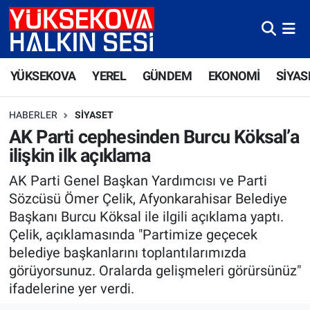
Yüksekova Nöbetçi Eczaneler
YÜKSEKOVA
YEREL
GÜNDEM
EKONOMİ
SİYAS
Yüksekova Hava Durumu
HABERLER
SIYASET
Yüksekova Trafik Yoğunluk Haritası
AK Parti cephesinden Burcu Köksal’a
ilişkin ilk açıklama
Süper Lig Puan Durumu ve Fikstür
AK Parti Genel Başkan Yardımcısı ve Parti
Tüm Manşetler
Sözcüsü Ömer Çelik, Afyonkarahisar Belediye
Başkanı Burcu Köksal ile ilgili açıklama yaptı.
Son Dakika Haberleri
Çelik, açıklamasında "Partimize geçecek
belediye başkanlarını toplantılarımızda
Haber Arşivi
görüyorsunuz. Oralarda gelişmeleri görürsünüz"
ifadelerine yer verdi.