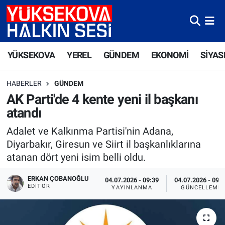
Yüksekova Nöbetçi Eczaneler
YÜKSEKOVA
YEREL
GÜNDEM
EKONOMİ
SİYAS
Yüksekova Hava Durumu
HABERLER
GÜNDEM
Yüksekova Trafik Yoğunluk Haritası
AK Parti'de 4 kente yeni il başkanı
atandı
Süper Lig Puan Durumu ve Fikstür
Adalet ve Kalkınma Partisi'nin Adana,
Tüm Manşetler
Diyarbakır, Giresun ve Siirt il başkanlıklarına
atanan dört yeni isim belli oldu.
Son Dakika Haberleri
ERKAN ÇOBANOĞLU
04.07.2026 - 09:39
04.07.2026 - 09:
EDITÖR
YAYINLANMA
GÜNCELLEME
Haber Arşivi