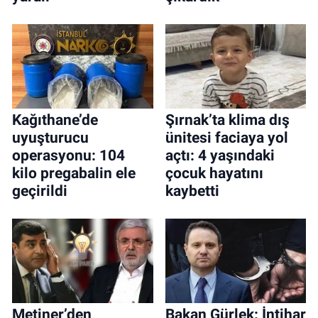
Kağıthane’de
Şırnak’ta klima dış
uyuşturucu
ünitesi faciaya yol
operasyonu: 104
açtı: 4 yaşındaki
kilo pregabalin ele
çocuk hayatını
geçirildi
kaybetti
Metiner’den
Bakan Gürlek: İntihar