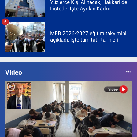
Yüzlerce Kişi Alınacak, Hakkari de
Listede! İşte Ayrılan Kadro
6
MEB 2026-2027 eğitim takvimini
açıkladı: İşte tüm tatil tarihleri
Video