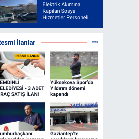
Elektrik Akımına
Kapılan Sosyal
Hizmetler Personeli
Yoğun Bakıma Alındı
esmi İlanlar
RESMİ İLANDIR
EMDİNLİ
Yüksekova Spor’da
ELEDİYESİ - 3 ADET
Yıldırım dönemi
RAÇ SATIŞ İLANI
kapandı
umhurbaşkanı
Gaziantep’te