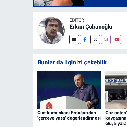
EDITÖR
Erkan Çobanoğlu
Bunlar da ilginizi çekebilir
Cumhurbaşkanı Erdoğan'dan
Gaziantep’
'çerçeve yasa' değerlendirmesi
kavgasına a
ölü, 5 yara