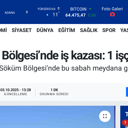
Foto Galeri
DOLAR
°
11
47,5971
0.05
EURO
55,1336
0.18
OMİ
SİYASET
DÜNYA
EĞİTİM
SAĞLIK
SPOR
YA
STERLİN
64,2534
0.22
GRAM ALTIN
lgesi’nde iş kazası: 1 işçi
6527.85
0.54
BİST100
13.703
0
i Söküm Bölgesi’nde bu sabah meydana ge
BITCOIN
64.475,47
0.66
03.10.2025 - 13:28
1 DK
GÜNCELLEME
OKUNMA SÜRESI
1