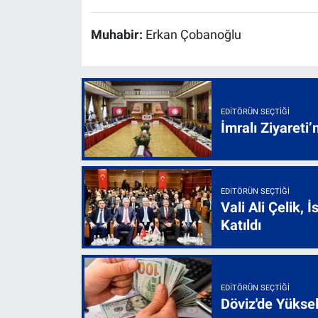
Muhabir:
Erkan Çobanoğlu
EDITÖRÜN SEÇTIĞI
İmralı Ziyareti’
EDITÖRÜN SEÇTIĞI
Vali Ali Çelik,
Katıldı
EDITÖRÜN SEÇTIĞI
Döviz'de Yükse