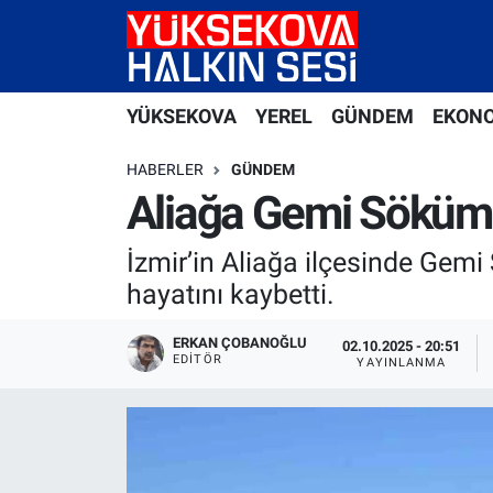
Yüksekova Nöbetçi Eczaneler
YÜKSEKOVA
YEREL
GÜNDEM
EKON
Yüksekova Hava Durumu
HABERLER
GÜNDEM
Yüksekova Trafik Yoğunluk Haritası
Aliağa Gemi Söküm Bö
Süper Lig Puan Durumu ve Fikstür
İzmir’in Aliağa ilçesinde Gem
hayatını kaybetti.
Tüm Manşetler
ERKAN ÇOBANOĞLU
02.10.2025 - 20:51
EDITÖR
Son Dakika Haberleri
YAYINLANMA
Haber Arşivi