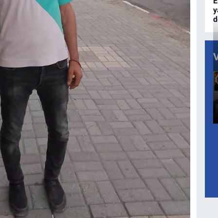
E
y
d