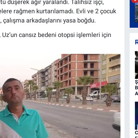
ü düşerek ağır yaralandı. Talihsiz işçi,
lere rağmen kurtarılamadı. Evli ve 2 çocuk
, çalışma arkadaşlarını yasa boğdu.
, Uz’un cansız bedeni otopsi işlemleri için
R
Ş
B
A
C