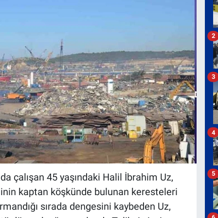
2
3
4
5
ada çalışan 45 yaşındaki Halil İbrahim Uz,
inin kaptan köşkünde bulunan keresteleri
ırmandığı sırada dengesini kaybeden Uz,
6