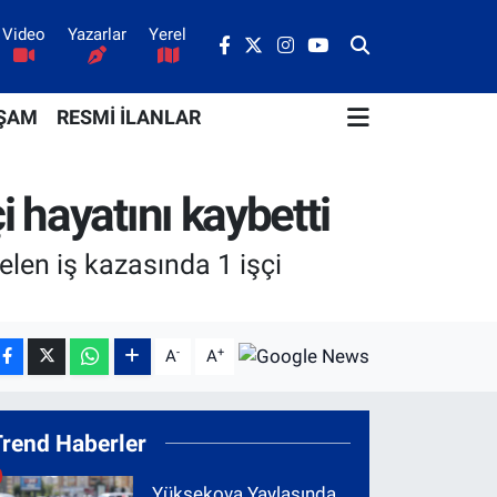
Video
Yazarlar
Yerel
ŞAM
RESMİ İLANLAR
 hayatını kaybetti
len iş kazasında 1 işçi
-
+
A
A
Trend Haberler
Yüksekova Yaylasında