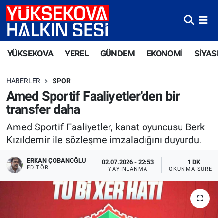
Yüksekova Nöbetçi Eczaneler
YÜKSEKOVA
YEREL
GÜNDEM
EKONOMİ
SİYAS
Yüksekova Hava Durumu
HABERLER
SPOR
Yüksekova Trafik Yoğunluk Haritası
Amed Sportif Faaliyetler'den bir
transfer daha
Süper Lig Puan Durumu ve Fikstür
Amed Sportif Faaliyetler, kanat oyuncusu Berk
Tüm Manşetler
Kızıldemir ile sözleşme imzaladığını duyurdu.
Son Dakika Haberleri
ERKAN ÇOBANOĞLU
02.07.2026 - 22:53
1 DK
EDITÖR
YAYINLANMA
OKUNMA SÜRES
Haber Arşivi