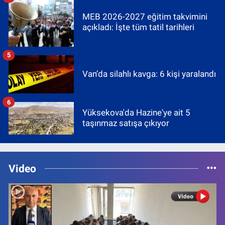
MEB 2026-2027 eğitim takvimini
açıkladı: İşte tüm tatil tarihleri
5
Van’da silahlı kavga: 6 kişi yaralandı
6
Yüksekova'da Hazine'ye ait 5
taşınmaz satışa çıkıyor
Video