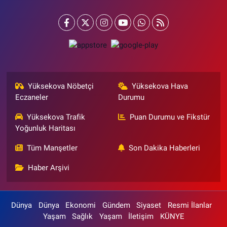
Yüksekova Nöbetçi
Yüksekova Hava
Eczaneler
Durumu
Yüksekova Trafik
Puan Durumu ve Fikstür
Yoğunluk Haritası
Tüm Manşetler
Son Dakika Haberleri
Haber Arşivi
Dünya
Dünya
Ekonomi
Gündem
Siyaset
Resmi İlanlar
Yaşam
Sağlık
Yaşam
İletişim
KÜNYE