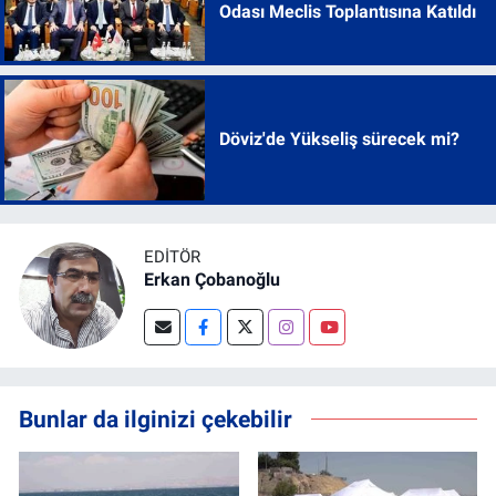
Odası Meclis Toplantısına Katıldı
Döviz'de Yükseliş sürecek mi?
EDITÖR
Erkan Çobanoğlu
Bunlar da ilginizi çekebilir