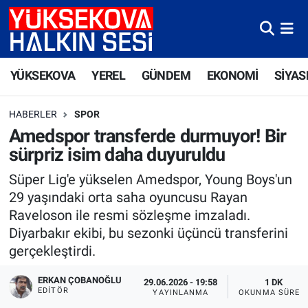
Yüksekova Nöbetçi Eczaneler
YÜKSEKOVA
YEREL
GÜNDEM
EKONOMİ
SİYAS
Yüksekova Hava Durumu
HABERLER
SPOR
Yüksekova Trafik Yoğunluk Haritası
Amedspor transferde durmuyor! Bir
sürpriz isim daha duyuruldu
Süper Lig Puan Durumu ve Fikstür
Süper Lig'e yükselen Amedspor, Young Boys'un
Tüm Manşetler
29 yaşındaki orta saha oyuncusu Rayan
Raveloson ile resmi sözleşme imzaladı.
Son Dakika Haberleri
Diyarbakır ekibi, bu sezonki üçüncü transferini
gerçekleştirdi.
Haber Arşivi
ERKAN ÇOBANOĞLU
29.06.2026 - 19:58
1 DK
EDITÖR
YAYINLANMA
OKUNMA SÜRES