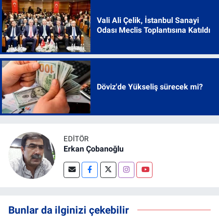
Vali Ali Çelik, İstanbul Sanayi
Odası Meclis Toplantısına Katıldı
Döviz'de Yükseliş sürecek mi?
EDITÖR
Erkan Çobanoğlu
Bunlar da ilginizi çekebilir