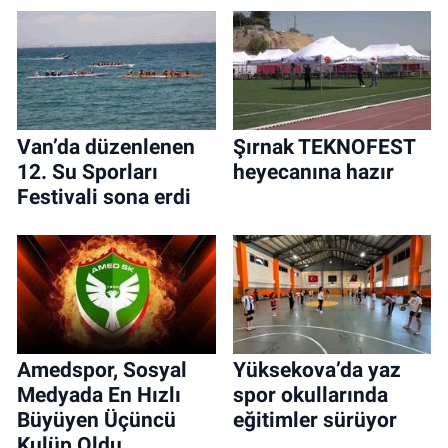
Van’da düzenlenen
Şırnak TEKNOFEST
12. Su Sporları
heyecanına hazır
Festivali sona erdi
Amedspor, Sosyal
Yüksekova’da yaz
Medyada En Hızlı
spor okullarında
Büyüyen Üçüncü
eğitimler sürüyor
Kulüp Oldu