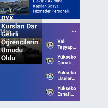
Elektrik Akımına
Kapılan Sosyal
Hizmetler Personeli
Yoğun Bakıma Alındı
DYK
Kursları Dar
Video
Gelirli
Öğrencilerin
Vali
Taşyapan,
Umudu
Heyelan
Oldu
Yüksekova’da
Bölgesinde
Çanakkale
İncelemelerde
Zaferi'nin
Bulundu
Yüksekova’da
111.Yılı
Liseler
Kutlandı
Arası
Yüksekova
Bilgi
Esnafı
Yarışmasının
Bayrama
Birincisi
Umutsuz
Belli