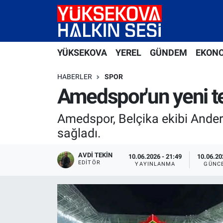
Yüksekova Nöbetçi Eczaneler
YÜKSEKOVA
YEREL
GÜNDEM
EKON
Yüksekova Hava Durumu
HABERLER
SPOR
Yüksekova Trafik Yoğunluk Haritası
Amedspor'un yeni tek
Süper Lig Puan Durumu ve Fikstür
Amedspor, Belçika ekibi Anderl
sağladı.
Tüm Manşetler
AVDI TEKIN
10.06.2026 - 21:49
10.06.20
EDITÖR
Son Dakika Haberleri
YAYINLANMA
GÜNC
Haber Arşivi