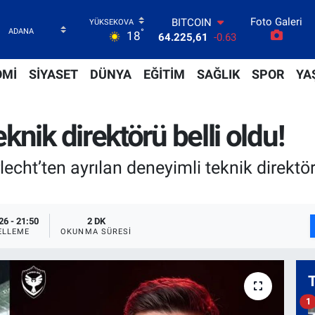
64.225,61
-0.63
Foto Galeri
DOLAR
°
18
47,7143
0.16
EURO
55,0317
-0.02
OMİ
SİYASET
DÜNYA
EĞİTİM
SAĞLIK
SPOR
YA
STERLİN
64,2463
0.07
GRAM ALTIN
nik direktörü belli oldu!
6510.40
0.45
BİST100
13.799
70
echt’ten ayrılan deneyimli teknik direktö
26 - 21:50
2 DK
ELLEME
OKUNMA SÜRESI
1