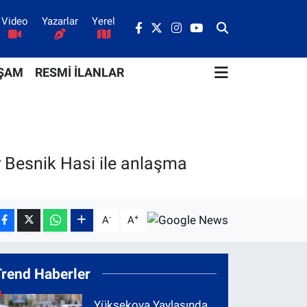
Video
Yazarlar
Yerel
ŞAM
RESMİ İLANLAR
r Besnik Hasi ile anlaşma
-
+
A
A
Trend Haberler
Yüksekova Yaylasında