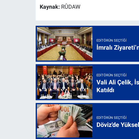
Kaynak:
RÛDAW
EDITÖRÜN SEÇTIĞI
İmralı Ziyareti’
EDITÖRÜN SEÇTIĞI
Vali Ali Çelik,
Katıldı
EDITÖRÜN SEÇTIĞI
Döviz'de Yükse