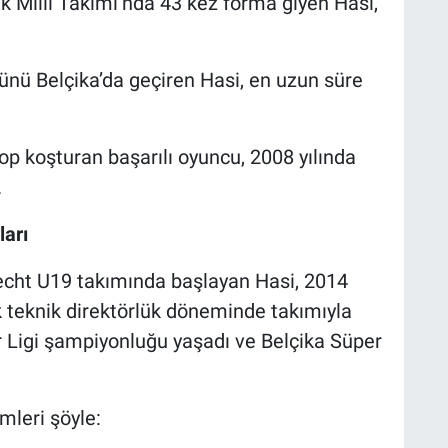
k Milli Takımı’nda 43 kez forma giyen Hasi,
ünü Belçika’da geçiren Hasi, en uzun süre
p koşturan başarılı oyuncu, 2008 yılında
.
ları
lecht U19 takımında başlayan Hasi, 2014
lk teknik direktörlük döneminde takımıyla
Ligi şampiyonluğu yaşadı ve Belçika Süper
mleri şöyle: