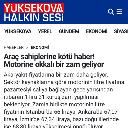
Yüksekova Nöbetçi Eczaneler
YÜKSEKOVA
YEREL
GÜNDEM
EKONOMİ
SİYAS
Yüksekova Hava Durumu
HABERLER
EKONOMI
Yüksekova Trafik Yoğunluk Haritası
Araç sahiplerine kötü haber!
Motorine okkalı bir zam geliyor
Süper Lig Puan Durumu ve Fikstür
Akaryakıt fiyatlarına bir zam daha geliyor.
Tüm Manşetler
Sektör kaynaklarına göre motorinin litre fiyatına
pazartesiyi salıya bağlayan gece yarısından
Son Dakika Haberleri
itibaren 1 lira 31 kuruş zam yapılması
bekleniyor. Zamla birlikte motorinin litre
Haber Arşivi
fiyatının İstanbul'da 66 liraya, Ankara'da 67,07
liraya, İzmir'de 67,34 liraya, bazı doğu illerinde
ise 68,80 liraya yükselmesi öngörülüyor