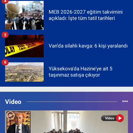
4
MEB 2026-2027 eğitim takvimini
açıkladı: İşte tüm tatil tarihleri
5
Van’da silahlı kavga: 6 kişi yaralandı
6
Yüksekova'da Hazine'ye ait 5
taşınmaz satışa çıkıyor
Video