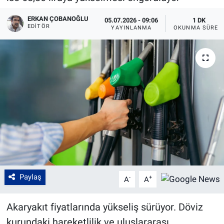
ERKAN ÇOBANOĞLU
05.07.2026 - 09:06
1 DK
EDITÖR
YAYINLANMA
OKUNMA SÜRES
Paylaş
-
+
A
A
Akaryakıt fiyatlarında yükseliş sürüyor. Döviz
kurundaki hareketlilik ve uluslararası