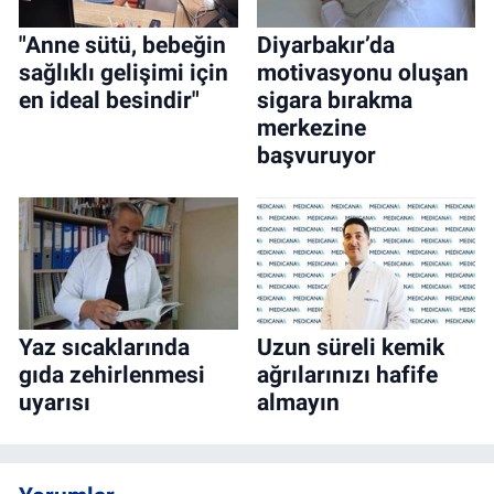
"Anne sütü, bebeğin
Diyarbakır’da
sağlıklı gelişimi için
motivasyonu oluşan
en ideal besindir"
sigara bırakma
merkezine
başvuruyor
Yaz sıcaklarında
Uzun süreli kemik
gıda zehirlenmesi
ağrılarınızı hafife
uyarısı
almayın