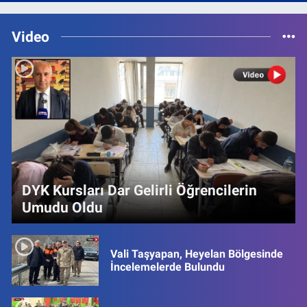
Video
DYK Kursları Dar Gelirli Öğrencilerin
Umudu Oldu
Vali Taşyapan, Heyelan Bölgesinde
İncelemelerde Bulundu