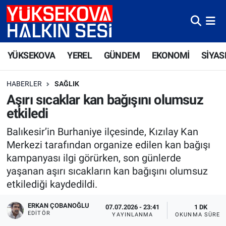
Yüksekova Nöbetçi Eczaneler
YÜKSEKOVA
YEREL
GÜNDEM
EKONOMİ
SİYAS
Yüksekova Hava Durumu
HABERLER
SAĞLIK
Yüksekova Trafik Yoğunluk Haritası
Aşırı sıcaklar kan bağışını olumsuz
etkiledi
Süper Lig Puan Durumu ve Fikstür
Balıkesir’in Burhaniye ilçesinde, Kızılay Kan
Tüm Manşetler
Merkezi tarafından organize edilen kan bağışı
kampanyası ilgi görürken, son günlerde
Son Dakika Haberleri
yaşanan aşırı sıcakların kan bağışını olumsuz
etkilediği kaydedildi.
Haber Arşivi
ERKAN ÇOBANOĞLU
07.07.2026 - 23:41
1 DK
EDITÖR
YAYINLANMA
OKUNMA SÜRES