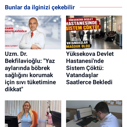
Bunlar da ilginizi çekebilir
Uzm. Dr.
Yüksekova Devlet
Bekfilavioğlu: "Yaz
Hastanesi'nde
aylarında böbrek
Sistem Çöktü:
sağlığını korumak
Vatandaşlar
için sıvı tüketimine
Saatlerce Bekledi
dikkat"