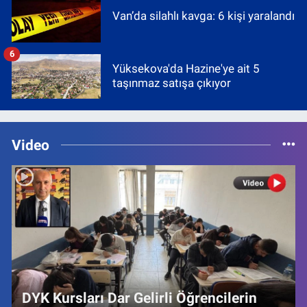
Van’da silahlı kavga: 6 kişi yaralandı
6
Yüksekova'da Hazine'ye ait 5
taşınmaz satışa çıkıyor
Video
DYK Kursları Dar Gelirli Öğrencilerin