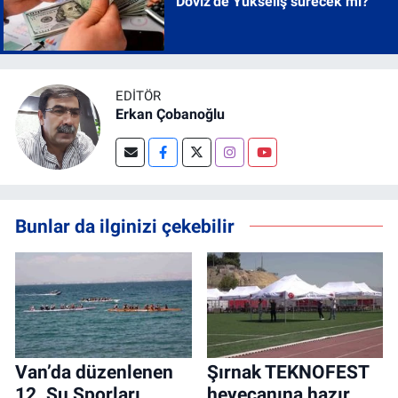
Döviz'de Yükseliş sürecek mi?
EDITÖR
Erkan Çobanoğlu
Bunlar da ilginizi çekebilir
Van’da düzenlenen
Şırnak TEKNOFEST
12. Su Sporları
heyecanına hazır