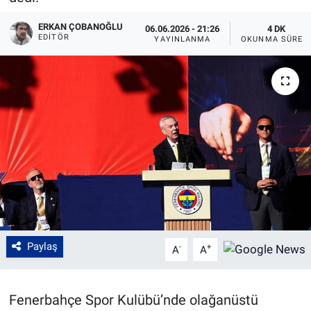
ERKAN ÇOBANOĞLU
06.06.2026 - 21:26
4 DK
EDITÖR
YAYINLANMA
OKUNMA SÜRES
Paylaş
-
+
A
A
Fenerbahçe Spor Kulübü’nde olağanüstü