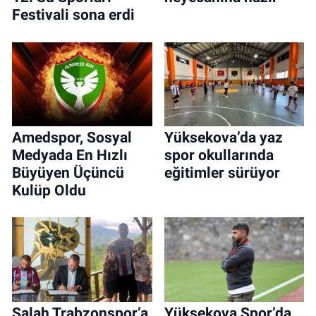
Festivali sona erdi
Amedspor, Sosyal
Yüksekova’da yaz
Medyada En Hızlı
spor okullarında
Büyüyen Üçüncü
eğitimler sürüyor
Kulüp Oldu
Salah Trabzonspor’a
Yüksekova Spor’da