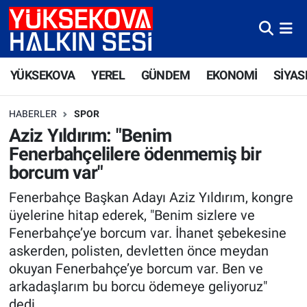
Yüksekova Nöbetçi Eczaneler
YÜKSEKOVA
YEREL
GÜNDEM
EKONOMİ
SİYAS
Yüksekova Hava Durumu
HABERLER
SPOR
Yüksekova Trafik Yoğunluk Haritası
Aziz Yıldırım: "Benim
Fenerbahçelilere ödenmemiş bir
Süper Lig Puan Durumu ve Fikstür
borcum var"
Tüm Manşetler
Fenerbahçe Başkan Adayı Aziz Yıldırım, kongre
üyelerine hitap ederek, "Benim sizlere ve
Son Dakika Haberleri
Fenerbahçe’ye borcum var. İhanet şebekesine
askerden, polisten, devletten önce meydan
Haber Arşivi
okuyan Fenerbahçe’ye borcum var. Ben ve
arkadaşlarım bu borcu ödemeye geliyoruz"
dedi.