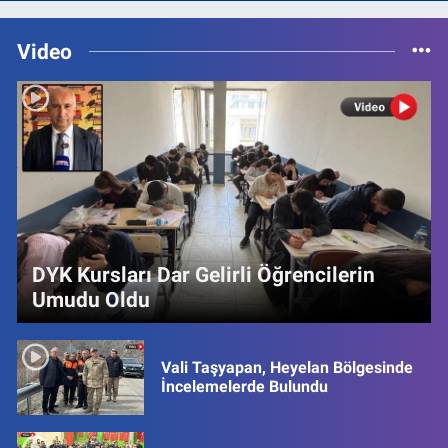
Video
DYK Kursları Dar Gelirli Öğrencilerin
Umudu Oldu
Vali Taşyapan, Heyelan Bölgesinde
İncelemelerde Bulundu