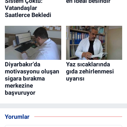
Sistem Çöktü:
en ideal besindir"
Vatandaşlar
Saatlerce Bekledi
Diyarbakır’da
Yaz sıcaklarında
motivasyonu oluşan
gıda zehirlenmesi
sigara bırakma
uyarısı
merkezine
başvuruyor
Yorumlar