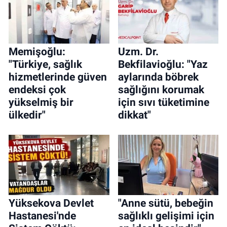
Memişoğlu:
Uzm. Dr.
"Türkiye, sağlık
Bekfilavioğlu: "Yaz
hizmetlerinde güven
aylarında böbrek
endeksi çok
sağlığını korumak
yükselmiş bir
için sıvı tüketimine
ülkedir"
dikkat"
Yüksekova Devlet
"Anne sütü, bebeğin
Hastanesi'nde
sağlıklı gelişimi için