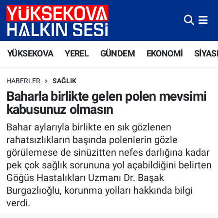
Yüksekova Nöbetçi Eczaneler
YÜKSEKOVA
YEREL
GÜNDEM
EKONOMİ
SİYAS
Yüksekova Hava Durumu
HABERLER
SAĞLIK
Yüksekova Trafik Yoğunluk Haritası
Baharla birlikte gelen polen mevsimi
kabusunuz olmasın
Süper Lig Puan Durumu ve Fikstür
Bahar aylarıyla birlikte en sık gözlenen
Tüm Manşetler
rahatsızlıkların başında polenlerin gözle
görülemese de sinüzitten nefes darlığına kadar
Son Dakika Haberleri
pek çok sağlık sorununa yol açabildiğini belirten
Göğüs Hastalıkları Uzmanı Dr. Başak
Haber Arşivi
Burgazlıoğlu, korunma yolları hakkında bilgi
verdi.