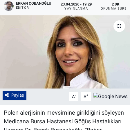
ERKAN ÇOBANOĞLU
23.04.2026 - 19:29
2 DK
EDITÖR
YAYINLANMA
OKUNMA SÜRES
Paylaş
-
+
A
A
Polen alerjisinin mevsimine girildiğini söyleyen
Medicana Bursa Hastanesi Göğüs Hastalıkları