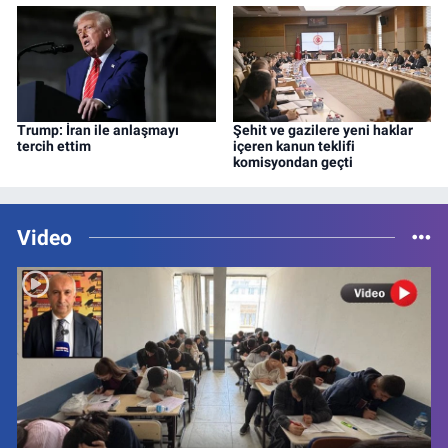
Trump: İran ile anlaşmayı
Şehit ve gazilere yeni haklar
tercih ettim
içeren kanun teklifi
komisyondan geçti
Video