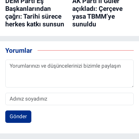
DEM Parti Eş
AK Parti’li Güler
Başkanlarından
açıkladı: Çerçeve
çağrı: Tarihi sürece
yasa TBMM’ye
herkes katkı sunsun
sunuldu
Yorumlar
Gönder