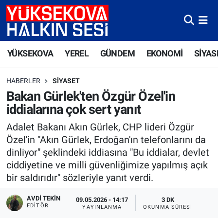
Yüksekova Nöbetçi Eczaneler
YÜKSEKOVA
YEREL
GÜNDEM
EKONOMİ
SİYAS
Yüksekova Hava Durumu
HABERLER
SIYASET
Yüksekova Trafik Yoğunluk Haritası
Bakan Gürlek'ten Özgür Özel'in
iddialarına çok sert yanıt
Süper Lig Puan Durumu ve Fikstür
Adalet Bakanı Akın Gürlek, CHP lideri Özgür
Tüm Manşetler
Özel'in "Akın Gürlek, Erdoğan'ın telefonlarını da
dinliyor" şeklindeki iddiasına "Bu iddialar, devlet
Son Dakika Haberleri
ciddiyetine ve milli güvenliğimize yapılmış açık
bir saldırıdır" sözleriyle yanıt verdi.
Haber Arşivi
AVDI TEKIN
09.05.2026 - 14:17
3 DK
EDITÖR
YAYINLANMA
OKUNMA SÜRESI