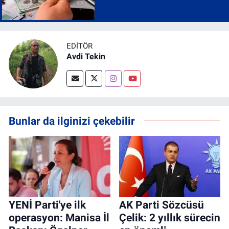
EDITÖR
Avdi Tekin
Bunlar da ilginizi çekebilir
YENİ Parti'ye ilk
AK Parti Sözcüsü
operasyon: Manisa İl
Çelik: 2 yıllık sürecin