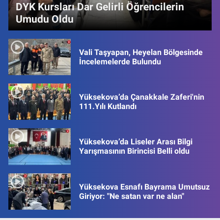
DYK Kursları Dar Gelirli Öğrencilerin
Umudu Oldu
Vali Taşyapan, Heyelan Bölgesinde
İncelemelerde Bulundu
Yüksekova’da Çanakkale Zaferi'nin
111.Yılı Kutlandı
Yüksekova’da Liseler Arası Bilgi
Yarışmasının Birincisi Belli oldu
Yüksekova Esnafı Bayrama Umutsuz
Giriyor: "Ne satan var ne alan"