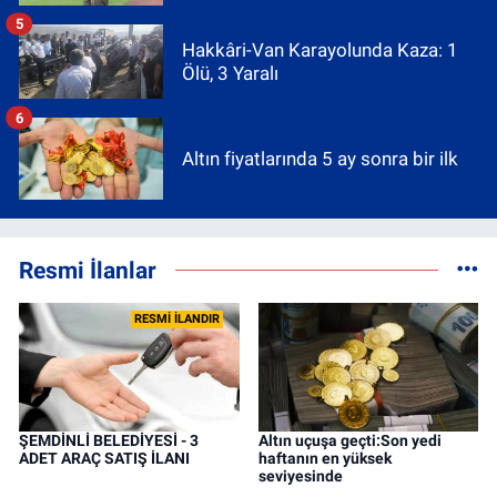
5
Hakkâri-Van Karayolunda Kaza: 1
Ölü, 3 Yaralı
6
Altın fiyatlarında 5 ay sonra bir ilk
Resmi İlanlar
RESMİ İLANDIR
ŞEMDİNLİ BELEDİYESİ - 3
Altın uçuşa geçti:Son yedi
ADET ARAÇ SATIŞ İLANI
haftanın en yüksek
seviyesinde