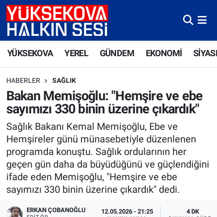
Yüksekova Nöbetçi Eczaneler
YÜKSEKOVA
YEREL
GÜNDEM
EKONOMİ
SİYAS
Yüksekova Hava Durumu
HABERLER
SAĞLIK
Yüksekova Trafik Yoğunluk Haritası
Bakan Memişoğlu: "Hemşire ve ebe
sayımızı 330 binin üzerine çıkardık"
Süper Lig Puan Durumu ve Fikstür
Sağlık Bakanı Kemal Memişoğlu, Ebe ve
Tüm Manşetler
Hemşireler günü münasebetiyle düzenlenen
programda konuştu. Sağlık ordularının her
Son Dakika Haberleri
geçen gün daha da büyüdüğünü ve güçlendiğini
ifade eden Memişoğlu, "Hemşire ve ebe
Haber Arşivi
sayımızı 330 binin üzerine çıkardık" dedi.
ERKAN ÇOBANOĞLU
12.05.2026 - 21:25
4 DK