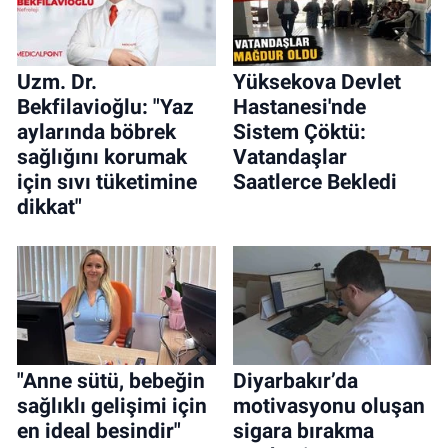
Uzm. Dr.
Yüksekova Devlet
Bekfilavioğlu: "Yaz
Hastanesi'nde
aylarında böbrek
Sistem Çöktü:
sağlığını korumak
Vatandaşlar
için sıvı tüketimine
Saatlerce Bekledi
dikkat"
"Anne sütü, bebeğin
Diyarbakır’da
sağlıklı gelişimi için
motivasyonu oluşan
en ideal besindir"
sigara bırakma