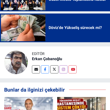
Döviz'de Yükseliş sürecek mi?
EDITÖR
Erkan Çobanoğlu
Bunlar da ilginizi çekebilir