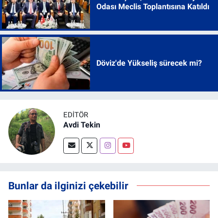
Odası Meclis Toplantısına Katıldı
Döviz'de Yükseliş sürecek mi?
EDITÖR
Avdi Tekin
Bunlar da ilginizi çekebilir