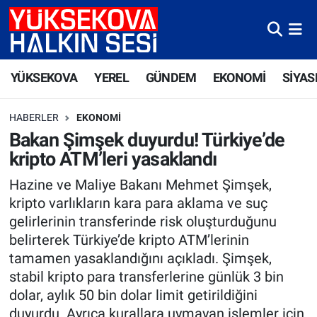
Yüksekova Nöbetçi Eczaneler
YÜKSEKOVA
YEREL
GÜNDEM
EKONOMİ
SİYAS
Yüksekova Hava Durumu
HABERLER
EKONOMI
Yüksekova Trafik Yoğunluk Haritası
Bakan Şimşek duyurdu! Türkiye’de
kripto ATM’leri yasaklandı
Süper Lig Puan Durumu ve Fikstür
Hazine ve Maliye Bakanı Mehmet Şimşek,
Tüm Manşetler
kripto varlıkların kara para aklama ve suç
gelirlerinin transferinde risk oluşturduğunu
Son Dakika Haberleri
belirterek Türkiye’de kripto ATM’lerinin
tamamen yasaklandığını açıkladı. Şimşek,
Haber Arşivi
stabil kripto para transferlerine günlük 3 bin
dolar, aylık 50 bin dolar limit getirildiğini
duyurdu. Ayrıca kurallara uymayan işlemler için