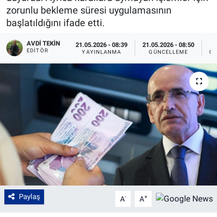
zorunlu bekleme süresi uygulamasının
başlatıldığını ifade etti.
AVDI TEKIN
21.05.2026 - 08:39
21.05.2026 - 08:50
EDITÖR
YAYINLANMA
GÜNCELLEME
OK
Paylaş
-
+
A
A