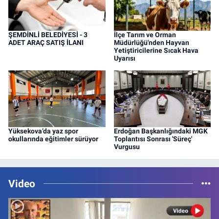
ŞEMDİNLİ BELEDİYESİ - 3
İlçe Tarım ve Orman
ADET ARAÇ SATIŞ İLANI
Müdürlüğü'nden Hayvan
Yetiştiricilerine Sıcak Hava
Uyarısı
Yüksekova’da yaz spor
Erdoğan Başkanlığındaki MGK
okullarında eğitimler sürüyor
Toplantısı Sonrası 'Süreç'
Vurgusu
Video