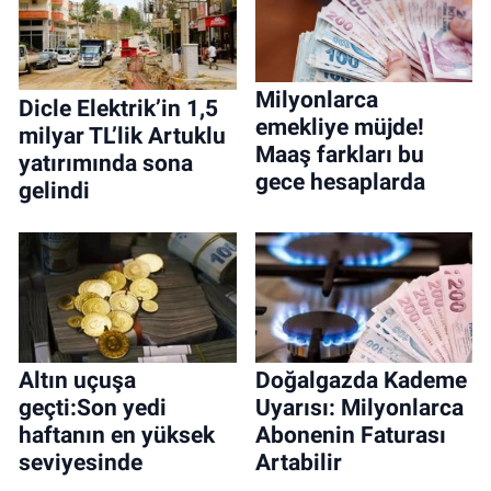
Milyonlarca
Dicle Elektrik’in 1,5
emekliye müjde!
milyar TL’lik Artuklu
Maaş farkları bu
yatırımında sona
gece hesaplarda
gelindi
Altın uçuşa
Doğalgazda Kademe
geçti:Son yedi
Uyarısı: Milyonlarca
haftanın en yüksek
Abonenin Faturası
seviyesinde
Artabilir