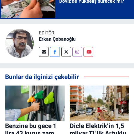
Döviz'de Yükseliş sürecek mi?
EDITÖR
Erkan Çobanoğlu
Bunlar da ilginizi çekebilir
Benzine bu gece 1
Dicle Elektrik’in 1,5
lira 43 kuruş zam
milyar TL’lik Artuklu