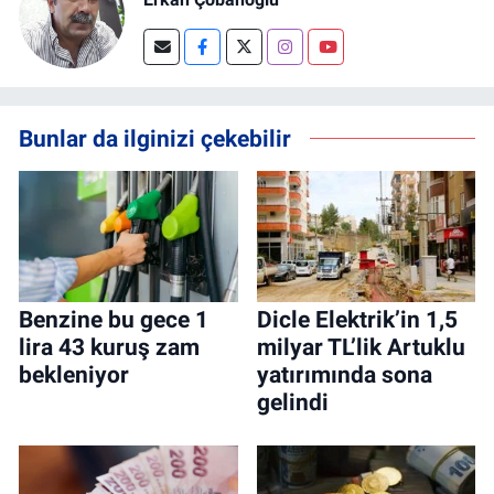
Bunlar da ilginizi çekebilir
Benzine bu gece 1
Dicle Elektrik’in 1,5
lira 43 kuruş zam
milyar TL’lik Artuklu
bekleniyor
yatırımında sona
gelindi