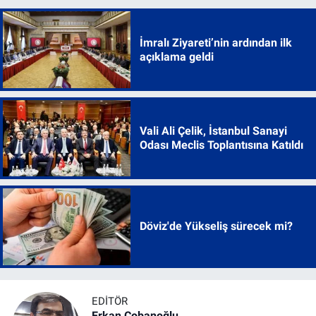
İmralı Ziyareti’nin ardından ilk
açıklama geldi
Vali Ali Çelik, İstanbul Sanayi
Odası Meclis Toplantısına Katıldı
Döviz'de Yükseliş sürecek mi?
EDITÖR
Erkan Çobanoğlu