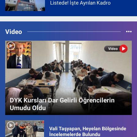
Listede! İşte Ayrılan Kadro
Video
DYK Kursları Dar Gelirli Öğrencilerin
Umudu Oldu
Vali Taşyapan, Heyelan Bölgesinde
İncelemelerde Bulundu