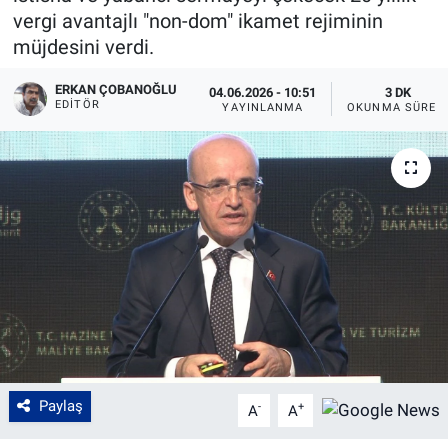
vergi avantajlı "non-dom" ikamet rejiminin
müjdesini verdi.
ERKAN ÇOBANOĞLU
04.06.2026 - 10:51
3 DK
EDITÖR
YAYINLANMA
OKUNMA SÜRES
Paylaş
-
+
A
A