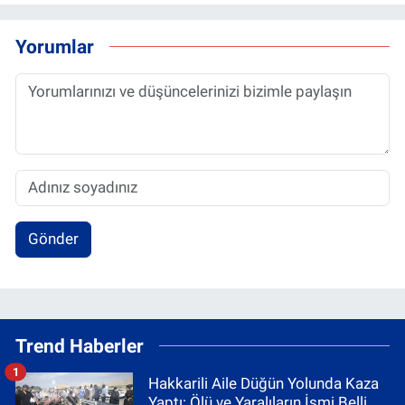
Yorumlar
Gönder
Trend Haberler
1
Hakkarili Aile Düğün Yolunda Kaza
Yaptı: Ölü ve Yaralıların İsmi Belli