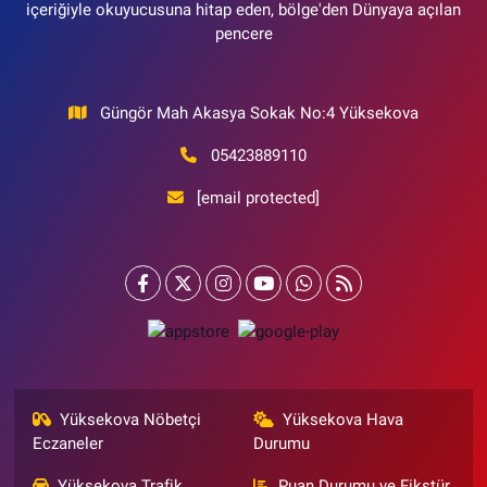
içeriğiyle okuyucusuna hitap eden, bölge'den Dünyaya açılan
pencere
Güngör Mah Akasya Sokak No:4 Yüksekova
05423889110
[email protected]
Yüksekova Nöbetçi
Yüksekova Hava
Eczaneler
Durumu
Yüksekova Trafik
Puan Durumu ve Fikstür