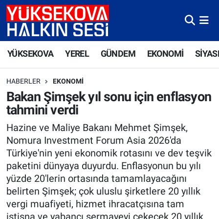
Yüksekova Nöbetçi Eczaneler
YÜKSEKOVA
YEREL
GÜNDEM
EKONOMİ
SİYAS
Yüksekova Hava Durumu
HABERLER
EKONOMI
Yüksekova Trafik Yoğunluk Haritası
Bakan Şimşek yıl sonu için enflasyon
tahmini verdi
Süper Lig Puan Durumu ve Fikstür
Hazine ve Maliye Bakanı Mehmet Şimşek,
Tüm Manşetler
Nomura Investment Forum Asia 2026'da
Türkiye'nin yeni ekonomik rotasını ve dev teşvik
Son Dakika Haberleri
paketini dünyaya duyurdu. Enflasyonun bu yılı
yüzde 20'lerin ortasında tamamlayacağını
Haber Arşivi
belirten Şimşek; çok uluslu şirketlere 20 yıllık
vergi muafiyeti, hizmet ihracatçısına tam
istisna ve yabancı sermayeyi çekecek 20 yıllık