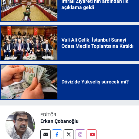
İmralı Ziyareti’nin ardından ilk
açıklama geldi
Vali Ali Çelik, İstanbul Sanayi
Odası Meclis Toplantısına Katıldı
Döviz'de Yükseliş sürecek mi?
EDITÖR
Erkan Çobanoğlu