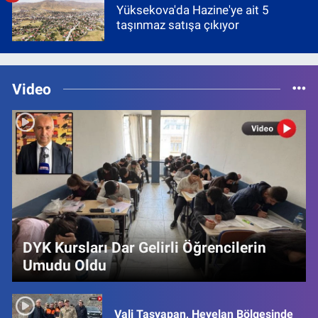
Yüksekova'da Hazine'ye ait 5
taşınmaz satışa çıkıyor
Video
DYK Kursları Dar Gelirli Öğrencilerin
Umudu Oldu
Vali Taşyapan, Heyelan Bölgesinde