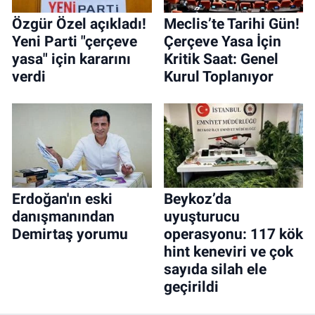
Özgür Özel açıkladı!
Meclis’te Tarihi Gün!
Yeni Parti "çerçeve
Çerçeve Yasa İçin
yasa" için kararını
Kritik Saat: Genel
verdi
Kurul Toplanıyor
Erdoğan'ın eski
Beykoz’da
danışmanından
uyuşturucu
Demirtaş yorumu
operasyonu: 117 kök
hint keneviri ve çok
sayıda silah ele
geçirildi