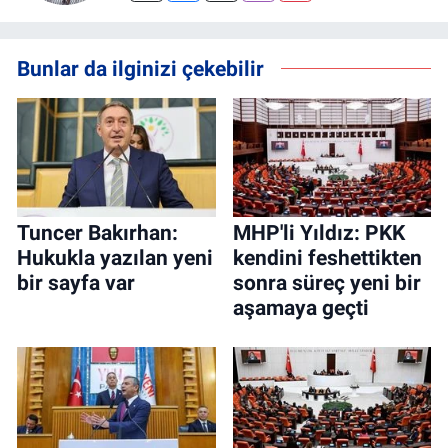
Bunlar da ilginizi çekebilir
Tuncer Bakırhan:
MHP'li Yıldız: PKK
Hukukla yazılan yeni
kendini feshettikten
bir sayfa var
sonra süreç yeni bir
aşamaya geçti