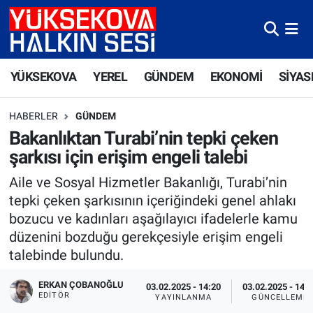
Yüksekova Nöbetçi Eczaneler
YÜKSEKOVA
YEREL
GÜNDEM
EKONOMİ
SİYAS
Yüksekova Hava Durumu
HABERLER
GÜNDEM
Yüksekova Trafik Yoğunluk Haritası
Bakanlıktan Turabi’nin tepki çeken
şarkısı için erişim engeli talebi
Süper Lig Puan Durumu ve Fikstür
Aile ve Sosyal Hizmetler Bakanlığı, Turabi’nin
Tüm Manşetler
tepki çeken şarkısının içeriğindeki genel ahlakı
bozucu ve kadınları aşağılayıcı ifadelerle kamu
Son Dakika Haberleri
düzenini bozduğu gerekçesiyle erişim engeli
talebinde bulundu.
Haber Arşivi
ERKAN ÇOBANOĞLU
03.02.2025 - 14:20
03.02.2025 - 14:
EDITÖR
YAYINLANMA
GÜNCELLEME