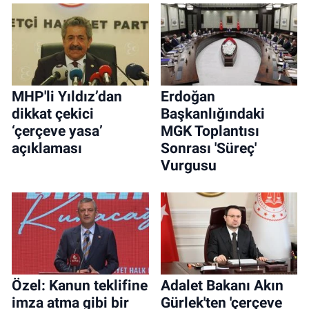
MHP'li Yıldız’dan
Erdoğan
dikkat çekici
Başkanlığındaki
‘çerçeve yasa’
MGK Toplantısı
açıklaması
Sonrası 'Süreç'
Vurgusu
Özel: Kanun teklifine
Adalet Bakanı Akın
imza atma gibi bir
Gürlek'ten 'çerçeve