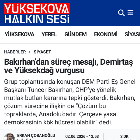
Yüksekova Nöbetçi Eczaneler
YÜKSEKOVA
YEREL
GÜNDEM
EKONOMİ
SİYAS
Yüksekova Hava Durumu
HABERLER
SIYASET
Yüksekova Trafik Yoğunluk Haritası
Bakırhan’dan süreç mesajı, Demirtaş
ve Yüksekdağ vurgusu
Süper Lig Puan Durumu ve Fikstür
Grup toplantısında konuşan DEM Parti Eş Genel
Tüm Manşetler
Başkanı Tuncer Bakırhan, CHP’ye yönelik
mutlak butlan kararına tepki gösterdi. Bakırhan,
Son Dakika Haberleri
çözüm sürecine ilişkin de “Çözüm bu
topraklarda, Anadolu'dadır. Çerçeve yasa
Haber Arşivi
demokrasinin kök hücresi olabilir” dedi.
ERKAN ÇOBANOĞLU
02.06.2026 - 13:53
3 DK