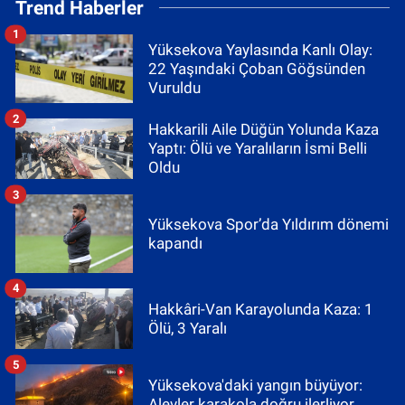
Trend Haberler
1
Yüksekova Yaylasında Kanlı Olay:
22 Yaşındaki Çoban Göğsünden
Vuruldu
2
Hakkarili Aile Düğün Yolunda Kaza
Yaptı: Ölü ve Yaralıların İsmi Belli
Oldu
3
Yüksekova Spor’da Yıldırım dönemi
kapandı
4
Hakkâri-Van Karayolunda Kaza: 1
Ölü, 3 Yaralı
5
Yüksekova'daki yangın büyüyor:
Alevler karakola doğru ilerliyor