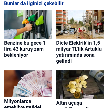
Bunlar da ilginizi çekebilir
Benzine bu gece 1
Dicle Elektrik’in 1,5
lira 43 kuruş zam
milyar TL’lik Artuklu
bekleniyor
yatırımında sona
gelindi
Milyonlarca
Altın uçuşa
emekliye müjde!