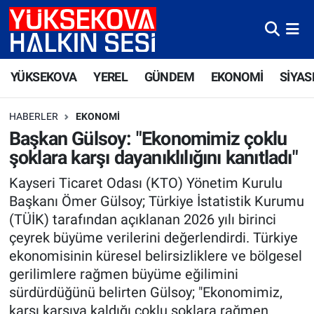
Yüksekova Nöbetçi Eczaneler
YÜKSEKOVA
YEREL
GÜNDEM
EKONOMİ
SİYAS
Yüksekova Hava Durumu
HABERLER
EKONOMI
Yüksekova Trafik Yoğunluk Haritası
Başkan Gülsoy: "Ekonomimiz çoklu
şoklara karşı dayanıklılığını kanıtladı"
Süper Lig Puan Durumu ve Fikstür
Kayseri Ticaret Odası (KTO) Yönetim Kurulu
Tüm Manşetler
Başkanı Ömer Gülsoy; Türkiye İstatistik Kurumu
(TÜİK) tarafından açıklanan 2026 yılı birinci
Son Dakika Haberleri
çeyrek büyüme verilerini değerlendirdi. Türkiye
ekonomisinin küresel belirsizliklere ve bölgesel
Haber Arşivi
gerilimlere rağmen büyüme eğilimini
sürdürdüğünü belirten Gülsoy; "Ekonomimiz,
karşı karşıya kaldığı çoklu şoklara rağmen