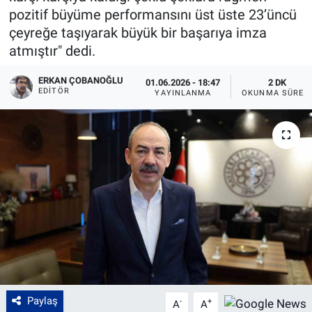
pozitif büyüme performansını üst üste 23’üncü
çeyreğe taşıyarak büyük bir başarıya imza
atmıştır" dedi.
ERKAN ÇOBANOĞLU
01.06.2026 - 18:47
2 DK
EDITÖR
YAYINLANMA
OKUNMA SÜRES
Paylaş
-
+
A
A