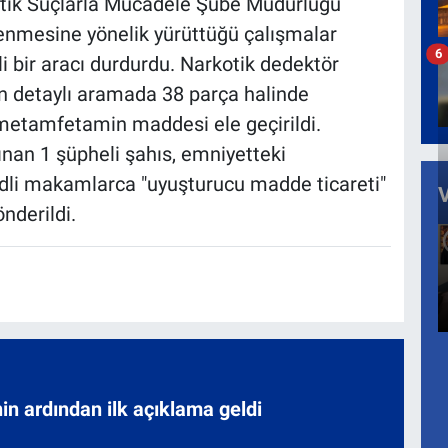
tik Suçlarla Mücadele Şube Müdürlüğü
lenmesine yönelik yürüttüğü çalışmalar
6
bir aracı durdurdu. Narkotik dedektör
an detaylı aramada 38 parça halinde
metamfetamin maddesi ele geçirildi.
nan 1 şüpheli şahıs, emniyetteki
 adli makamlarca "uyuşturucu madde ticareti"
nderildi.
nin ardından ilk açıklama geldi