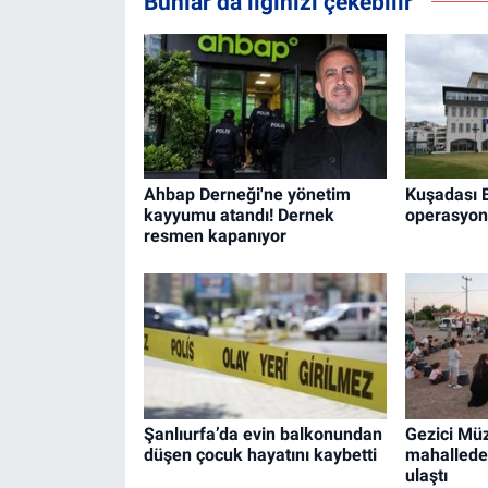
Bunlar da ilginizi çekebilir
Ahbap Derneği'ne yönetim
Kuşadası B
kayyumu atandı! Dernek
operasyon:
resmen kapanıyor
Şanlıurfa’da evin balkonundan
Gezici Müz
düşen çocuk hayatını kaybetti
mahallede
ulaştı