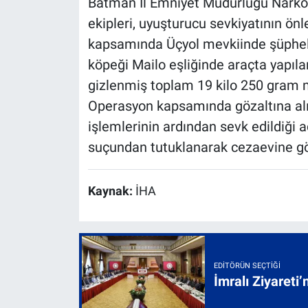
Batman İl Emniyet Müdürlüğü Narko
ekipleri, uyuşturucu sevkiyatının ön
kapsamında Üçyol mevkiinde şüpheli 
köpeği Mailo eşliğinde araçta yapıl
gizlenmiş toplam 19 kilo 250 gram 
Operasyon kapsamında gözaltına alı
işlemlerinin ardından sevk edildiği
suçundan tutuklanarak cezaevine gö
Kaynak:
İHA
EDITÖRÜN SEÇTIĞI
İmralı Ziyareti’