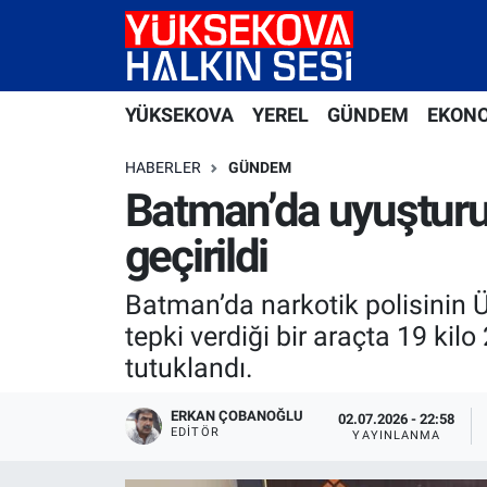
Yüksekova Nöbetçi Eczaneler
YÜKSEKOVA
YEREL
GÜNDEM
EKON
Yüksekova Hava Durumu
HABERLER
GÜNDEM
Yüksekova Trafik Yoğunluk Haritası
Batman’da uyuşturu
geçirildi
Süper Lig Puan Durumu ve Fikstür
Batman’da narkotik polisinin 
Tüm Manşetler
tepki verdiği bir araçta 19 ki
Son Dakika Haberleri
tutuklandı.
Haber Arşivi
ERKAN ÇOBANOĞLU
02.07.2026 - 22:58
EDITÖR
YAYINLANMA