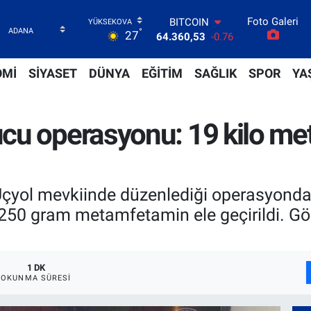
Foto Galeri
BITCOIN
°
27
64.360,53
-0.76
DOLAR
47,7069
0.17
OMİ
SİYASET
DÜNYA
EĞİTİM
SAĞLIK
SPOR
YA
EURO
55,0265
0.01
STERLİN
cu operasyonu: 19 kilo me
64,1897
0.02
GRAM ALTIN
6618.49
2.12
BİST100
13.887
64
Üçyol mevkiinde düzenlediği operasyonda
lo 250 gram metamfetamin ele geçirildi. Gö
1 DK
OKUNMA SÜRESI