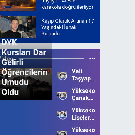
büyüyor: Alevler
karakola doğru ilerliyor
Kayıp Olarak Aranan 17
Yaşındaki İshak
Bulundu
DYK
Kursları Dar
Video
Gelirli
Öğrencilerin
Vali
Taşyapan,
Umudu
Heyelan
Oldu
Yüksekova’da
Bölgesinde
Çanakkale
İncelemelerde
Zaferi'nin
Bulundu
Yüksekova’da
111.Yılı
Liseler
Kutlandı
Arası
Yüksekova
Bilgi