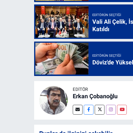
EDITÖRÜN SEÇTIĞI
Vali Ali Çelik,
Katıldı
EDITÖRÜN SEÇTIĞI
Döviz'de Yükse
EDITÖR
Erkan Çobanoğlu