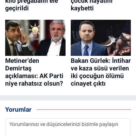
kilo pregabalin ele
çocuk hayatını
geçirildi
kaybetti
Metiner’den
Bakan Gürlek: İntihar
Demirtaş
ve kaza süsü verilen
açıklaması: AK Parti
iki çocuğun ölümü
niye rahatsız olsun?
cinayet çıktı
Yorumlar