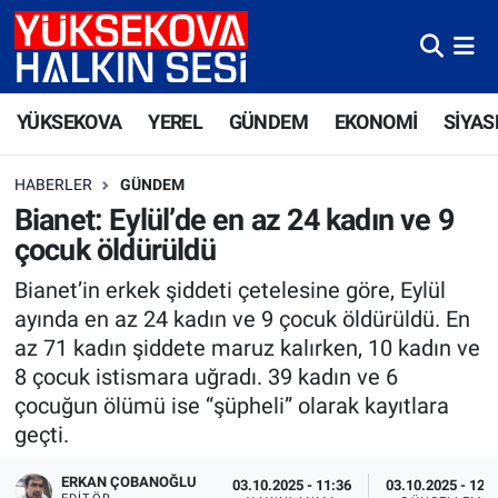
Yüksekova Nöbetçi Eczaneler
YÜKSEKOVA
YEREL
GÜNDEM
EKONOMİ
SİYAS
Yüksekova Hava Durumu
HABERLER
GÜNDEM
Yüksekova Trafik Yoğunluk Haritası
Bianet: Eylül’de en az 24 kadın ve 9
çocuk öldürüldü
Süper Lig Puan Durumu ve Fikstür
Bianet’in erkek şiddeti çetelesine göre, Eylül
Tüm Manşetler
ayında en az 24 kadın ve 9 çocuk öldürüldü. En
az 71 kadın şiddete maruz kalırken, 10 kadın ve
Son Dakika Haberleri
8 çocuk istismara uğradı. 39 kadın ve 6
çocuğun ölümü ise “şüpheli” olarak kayıtlara
Haber Arşivi
geçti.
ERKAN ÇOBANOĞLU
03.10.2025 - 11:36
03.10.2025 - 12: