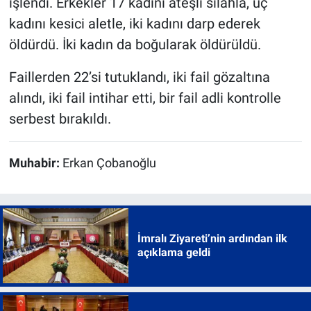
işlendi. Erkekler 17 kadını ateşli silahla, üç
kadını kesici aletle, iki kadını darp ederek
öldürdü. İki kadın da boğularak öldürüldü.
Faillerden 22’si tutuklandı, iki fail gözaltına
alındı, iki fail intihar etti, bir fail adli kontrolle
serbest bırakıldı.
Muhabir:
Erkan Çobanoğlu
İmralı Ziyareti’nin ardından ilk
açıklama geldi