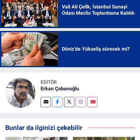
Vali Ali Çelik, İstanbul Sanayi
Odası Meclis Toplantısına Katıldı
Döviz'de Yükseliş sürecek mi?
EDITÖR
Erkan Çobanoğlu
Bunlar da ilginizi çekebilir