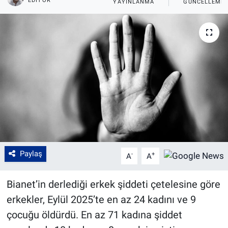
EDITÖR
YAYINLANMA
GÜNCELLEME
Paylaş
-
+
A
A
Bianet’in derlediği erkek şiddeti çetelesine göre
erkekler, Eylül 2025’te en az 24 kadını ve 9
çocuğu öldürdü. En az 71 kadına şiddet