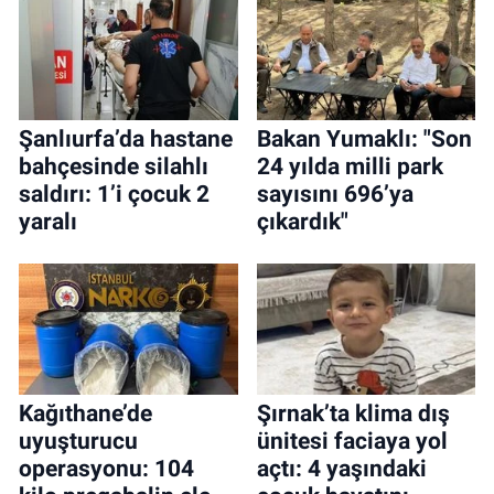
Şanlıurfa’da hastane
Bakan Yumaklı: "Son
bahçesinde silahlı
24 yılda milli park
saldırı: 1’i çocuk 2
sayısını 696’ya
yaralı
çıkardık"
Kağıthane’de
Şırnak’ta klima dış
uyuşturucu
ünitesi faciaya yol
operasyonu: 104
açtı: 4 yaşındaki