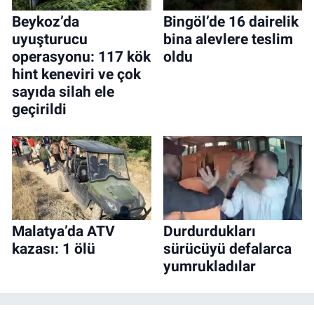
Beykoz’da
Bingöl’de 16 dairelik
uyuşturucu
bina alevlere teslim
operasyonu: 117 kök
oldu
hint keneviri ve çok
sayıda silah ele
geçirildi
Malatya’da ATV
Durdurdukları
kazası: 1 ölü
sürücüyü defalarca
yumrukladılar