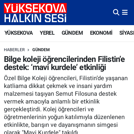
Yüksekova Nöbetçi Eczaneler
YÜKSEKOVA
YEREL
GÜNDEM
EKONOMİ
SİYAS
Yüksekova Hava Durumu
HABERLER
GÜNDEM
Yüksekova Trafik Yoğunluk Haritası
Bilge koleji öğrencilerinden Filistin’e
destek: ‘mavi kurdele’ etkinliği
Süper Lig Puan Durumu ve Fikstür
Özel Bilge Koleji öğrencileri, Filistin’de yaşanan
Tüm Manşetler
katliama dikkat çekmek ve insani yardım
malzemesi taşıyan Semut Filosuna destek
Son Dakika Haberleri
vermek amacıyla anlamlı bir etkinlik
gerçekleştirdi. Kolej öğrencileri ve
Haber Arşivi
öğretmenlerinin yoğun katılımıyla düzenlenen
etkinlikte, barışın ve dayanışmanın simgesi
olarak "Mavi Kurdele" takıldı.