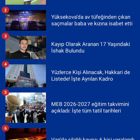
2
Yüksekova’da av tüfeğinden çıkan
saçmalar baba ve kızına isabet etti
3
Kayıp Olarak Aranan 17 Yaşındaki
İshak Bulundu
4
Yüzlerce Kişi Alınacak, Hakkari de
Listede! İşte Ayrılan Kadro
5
MEB 2026-2027 eğitim takvimini
açıkladı: İşte tüm tatil tarihleri
6
Van’da silahlı kavga: 6 kişi yaralandı