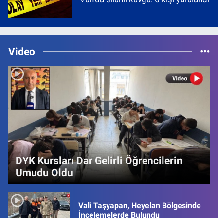
Video
DYK Kursları Dar Gelirli Öğrencilerin
Umudu Oldu
Vali Taşyapan, Heyelan Bölgesinde
İncelemelerde Bulundu