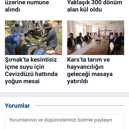
üzerine numune
Yaklaşık 300 dönüm
alındı
alan kül oldu
Şırnak’ta kesintisiz
Kars’ta tarım ve
içme suyu için
hayvancılığın
Cevizdüzü hattında
geleceği masaya
yoğun mesai
yatırıldı
Yorumlar