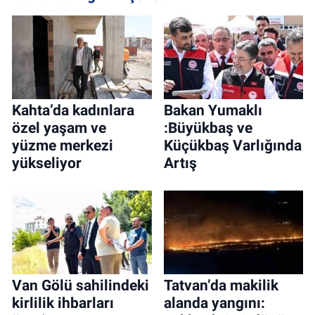
Kahta’da kadınlara
Bakan Yumaklı
özel yaşam ve
:Büyükbaş ve
yüzme merkezi
Küçükbaş Varlığında
yükseliyor
Artış
Van Gölü sahilindeki
Tatvan’da makilik
kirlilik ihbarları
alanda yangını: