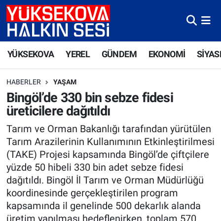
Yüksekova Nöbetçi Eczaneler
YÜKSEKOVA
YEREL
GÜNDEM
EKONOMİ
SİYAS
Yüksekova Hava Durumu
HABERLER
YAŞAM
Yüksekova Trafik Yoğunluk Haritası
Bingöl’de 330 bin sebze fidesi
üreticilere dağıtıldı
Süper Lig Puan Durumu ve Fikstür
Tarım ve Orman Bakanlığı tarafından yürütülen
Tüm Manşetler
Tarım Arazilerinin Kullanımının Etkinleştirilmesi
(TAKE) Projesi kapsamında Bingöl’de çiftçilere
Son Dakika Haberleri
yüzde 50 hibeli 330 bin adet sebze fidesi
dağıtıldı. Bingöl İl Tarım ve Orman Müdürlüğü
Haber Arşivi
koordinesinde gerçekleştirilen program
kapsamında il genelinde 500 dekarlık alanda
üretim yapılması hedeflenirken, toplam 570