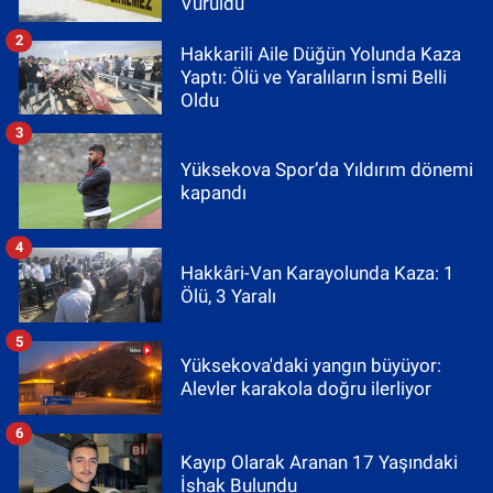
Vuruldu
2
Hakkarili Aile Düğün Yolunda Kaza
Yaptı: Ölü ve Yaralıların İsmi Belli
Oldu
3
Yüksekova Spor’da Yıldırım dönemi
kapandı
4
Hakkâri-Van Karayolunda Kaza: 1
Ölü, 3 Yaralı
5
Yüksekova'daki yangın büyüyor:
Alevler karakola doğru ilerliyor
6
Kayıp Olarak Aranan 17 Yaşındaki
İshak Bulundu