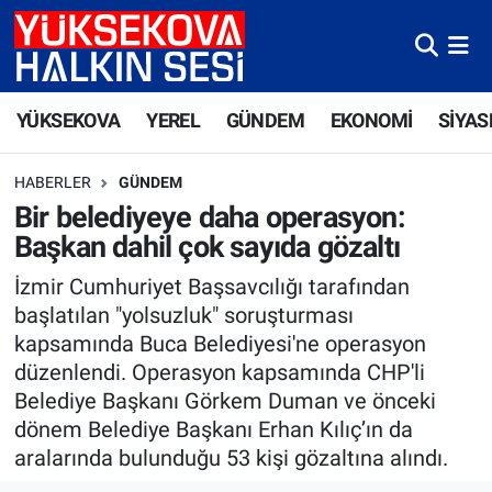
Yüksekova Nöbetçi Eczaneler
YÜKSEKOVA
YEREL
GÜNDEM
EKONOMİ
SİYAS
Yüksekova Hava Durumu
HABERLER
GÜNDEM
Yüksekova Trafik Yoğunluk Haritası
Bir belediyeye daha operasyon:
Başkan dahil çok sayıda gözaltı
Süper Lig Puan Durumu ve Fikstür
İzmir Cumhuriyet Başsavcılığı tarafından
Tüm Manşetler
başlatılan "yolsuzluk" soruşturması
kapsamında Buca Belediyesi'ne operasyon
Son Dakika Haberleri
düzenlendi. Operasyon kapsamında CHP'li
Belediye Başkanı Görkem Duman ve önceki
Haber Arşivi
dönem Belediye Başkanı Erhan Kılıç’ın da
aralarında bulunduğu 53 kişi gözaltına alındı.