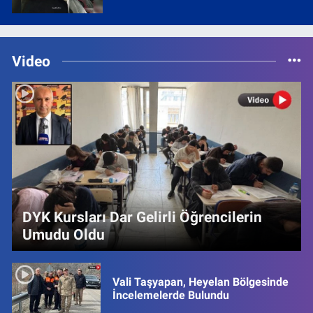
Video
DYK Kursları Dar Gelirli Öğrencilerin
Umudu Oldu
Vali Taşyapan, Heyelan Bölgesinde
İncelemelerde Bulundu