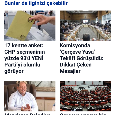
Bunlar da ilginizi çekebilir
17 kentte anket:
Komisyonda
CHP seçmeninin
‘Çerçeve Yasa’
yüzde 93'ü YENİ
Teklifi Görüşüldü:
Parti’yi olumlu
Dikkat Çeken
görüyor
Mesajlar