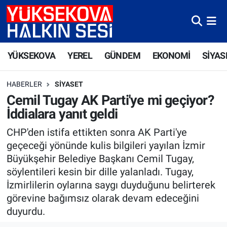
Yüksekova Nöbetçi Eczaneler
YÜKSEKOVA
YEREL
GÜNDEM
EKONOMİ
SİYAS
Yüksekova Hava Durumu
HABERLER
SIYASET
Yüksekova Trafik Yoğunluk Haritası
Cemil Tugay AK Parti'ye mi geçiyor?
İddialara yanıt geldi
Süper Lig Puan Durumu ve Fikstür
CHP'den istifa ettikten sonra AK Parti'ye
Tüm Manşetler
geçeceği yönünde kulis bilgileri yayılan İzmir
Büyükşehir Belediye Başkanı Cemil Tugay,
Son Dakika Haberleri
söylentileri kesin bir dille yalanladı. Tugay,
İzmirlilerin oylarına saygı duyduğunu belirterek
Haber Arşivi
görevine bağımsız olarak devam edeceğini
duyurdu.