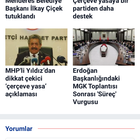
Menderes Belediye
Çerçeve yasaya bir
Başkanı İlkay Çiçek
partiden daha
tutuklandı
destek
MHP'li Yıldız’dan
Erdoğan
dikkat çekici
Başkanlığındaki
‘çerçeve yasa’
MGK Toplantısı
açıklaması
Sonrası 'Süreç'
Vurgusu
Yorumlar