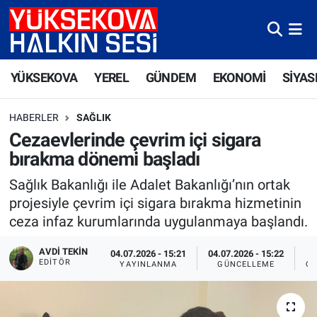
Yüksekova Nöbetçi Eczaneler
YÜKSEKOVA
YEREL
GÜNDEM
EKONOMİ
SİYAS
Yüksekova Hava Durumu
HABERLER
SAĞLIK
Yüksekova Trafik Yoğunluk Haritası
Cezaevlerinde çevrim içi sigara
bırakma dönemi başladı
Süper Lig Puan Durumu ve Fikstür
Sağlık Bakanlığı ile Adalet Bakanlığı’nın ortak
Tüm Manşetler
projesiyle çevrim içi sigara bırakma hizmetinin
ceza infaz kurumlarında uygulanmaya başlandı.
Son Dakika Haberleri
AVDI TEKIN
04.07.2026 - 15:21
04.07.2026 - 15:22
EDITÖR
YAYINLANMA
GÜNCELLEME
OK
Haber Arşivi