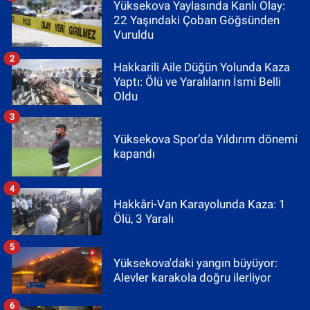
Yüksekova Yaylasında Kanlı Olay:
22 Yaşındaki Çoban Göğsünden
Vuruldu
2
Hakkarili Aile Düğün Yolunda Kaza
Yaptı: Ölü ve Yaralıların İsmi Belli
Oldu
3
Yüksekova Spor’da Yıldırım dönemi
kapandı
4
Hakkâri-Van Karayolunda Kaza: 1
Ölü, 3 Yaralı
5
Yüksekova'daki yangın büyüyor:
Alevler karakola doğru ilerliyor
6