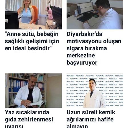
"Anne sütü, bebeğin
Diyarbakır’da
sağlıklı gelişimi için
motivasyonu oluşan
en ideal besindir"
sigara bırakma
merkezine
başvuruyor
Yaz sıcaklarında
Uzun süreli kemik
gıda zehirlenmesi
ağrılarınızı hafife
uyarısı
almayın