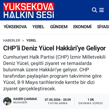
Yüksekova Nöbetçi Eczaneler
YÜKSEKOVA
YEREL
GÜNDEM
EKONOMİ
SİYAS
Yüksekova Hava Durumu
HABERLER
YEREL
Yüksekova Trafik Yoğunluk Haritası
CHP’li Deniz Yücel Hakkâri’ye Geliyor
Süper Lig Puan Durumu ve Fikstür
Cumhuriyet Halk Partisi (CHP) İzmir Milletvekili
Deniz Yücel, çeşitli ziyaret ve temaslarda
Tüm Manşetler
bulunmak üzere Hakkâri’ye geliyor. CHP
tarafından paylaşılan program takvimine göre
Son Dakika Haberleri
Yücel, 8-9 Mayıs tarihlerinde kentte bir dizi
ziyaret gerçekleştirecek.
Haber Arşivi
KADER ÇAKMAK
07.05.2026 - 20:09
1 DK
MUHABİR
YAYINLANMA
OKUNMA SÜRESI