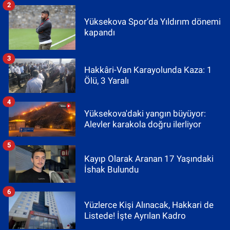
2
Yüksekova Spor’da Yıldırım dönemi
kapandı
3
Hakkâri-Van Karayolunda Kaza: 1
Ölü, 3 Yaralı
4
Yüksekova'daki yangın büyüyor:
Alevler karakola doğru ilerliyor
5
Kayıp Olarak Aranan 17 Yaşındaki
İshak Bulundu
6
Yüzlerce Kişi Alınacak, Hakkari de
Listede! İşte Ayrılan Kadro