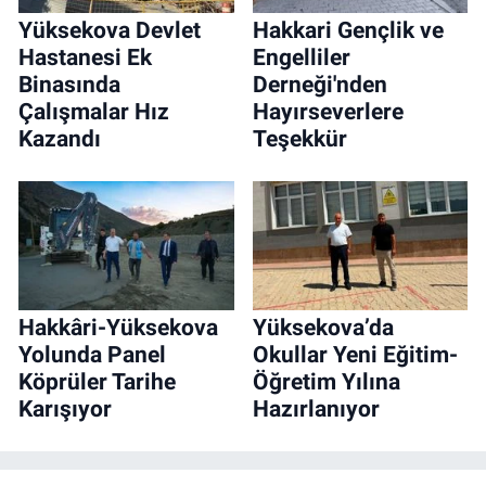
Yüksekova Devlet
Hakkari Gençlik ve
Hastanesi Ek
Engelliler
Binasında
Derneği'nden
Çalışmalar Hız
Hayırseverlere
Kazandı
Teşekkür
Hakkâri-Yüksekova
Yüksekova’da
Yolunda Panel
Okullar Yeni Eğitim-
Köprüler Tarihe
Öğretim Yılına
Karışıyor
Hazırlanıyor