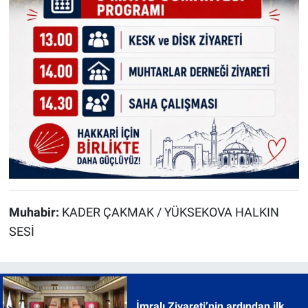
Muhabir:
KADER ÇAKMAK / YÜKSEKOVA HALKIN
SESİ
İmralı Ziyareti’nin ardından ilk