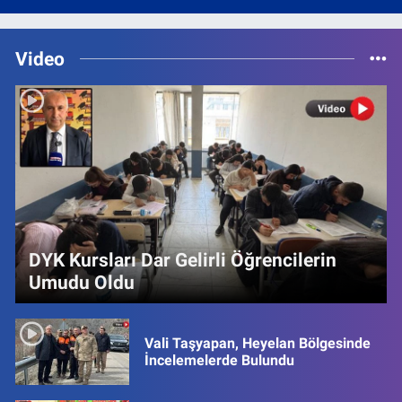
Video
DYK Kursları Dar Gelirli Öğrencilerin
Umudu Oldu
Vali Taşyapan, Heyelan Bölgesinde
İncelemelerde Bulundu