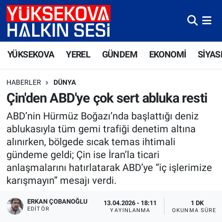
Yüksekova Nöbetçi Eczaneler
YÜKSEKOVA
YEREL
GÜNDEM
EKONOMİ
SİYAS
Yüksekova Hava Durumu
HABERLER
DÜNYA
Yüksekova Trafik Yoğunluk Haritası
Çin'den ABD'ye çok sert abluka resti
Süper Lig Puan Durumu ve Fikstür
ABD’nin Hürmüz Boğazı’nda başlattığı deniz
ablukasıyla tüm gemi trafiği denetim altına
Tüm Manşetler
alınırken, bölgede sıcak temas ihtimali
gündeme geldi; Çin ise İran’la ticari
Son Dakika Haberleri
anlaşmalarını hatırlatarak ABD’ye “iç işlerimize
karışmayın” mesajı verdi.
Haber Arşivi
ERKAN ÇOBANOĞLU
13.04.2026 - 18:11
1 DK
EDITÖR
YAYINLANMA
OKUNMA SÜRES