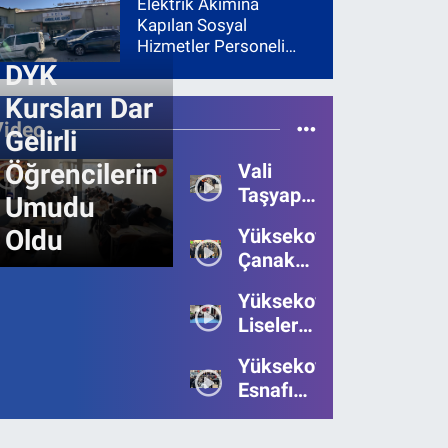
Elektrik Akımına
Kapılan Sosyal
Hizmetler Personeli
Yoğun Bakıma Alındı
DYK
Kursları Dar
Video
Gelirli
Öğrencilerin
Vali
Taşyapan,
Umudu
Heyelan
Oldu
Yüksekova’da
Bölgesinde
Çanakkale
İncelemelerde
Zaferi'nin
Bulundu
Yüksekova’da
111.Yılı
Liseler
Kutlandı
Arası
Yüksekova
Bilgi
Esnafı
Yarışmasının
Bayrama
Birincisi
Umutsuz
Belli