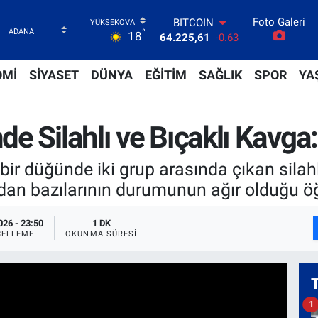
64.225,61
-0.63
Foto Galeri
DOLAR
°
18
47,7143
0.16
EURO
55,0317
-0.02
OMİ
SİYASET
DÜNYA
EĞİTİM
SAĞLIK
SPOR
YA
STERLİN
64,2463
0.07
GRAM ALTIN
e Silahlı ve Bıçaklı Kavga:
6574.81
1.44
BİST100
13.799
70
bir düğünde iki grup arasında çıkan silah
ardan bazılarının durumunun ağır olduğu öğ
026 - 23:50
1 DK
ELLEME
OKUNMA SÜRESI
1