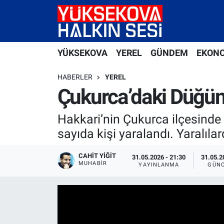
Yüksekova Nöbetçi Eczaneler
YÜKSEKOVA
YEREL
GÜNDEM
EKON
Yüksekova Hava Durumu
HABERLER
YEREL
Yüksekova Trafik Yoğunluk Haritası
Çukurca’daki Düğünd
Süper Lig Puan Durumu ve Fikstür
Hakkari’nin Çukurca ilçesinde 
sayıda kişi yaralandı. Yaralıl
Tüm Manşetler
CAHIT YIĞIT
31.05.2026 - 21:30
31.05.2
MUHABİR
Son Dakika Haberleri
YAYINLANMA
GÜNC
Haber Arşivi