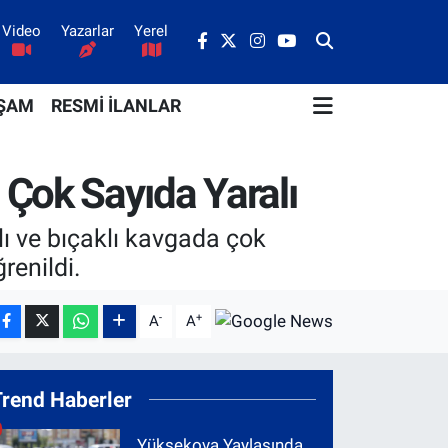
Video
Yazarlar
Yerel
ŞAM
RESMİ İLANLAR
 Çok Sayıda Yaralı
lı ve bıçaklı kavgada çok
renildi.
-
+
A
A
Trend Haberler
Yüksekova Yaylasında