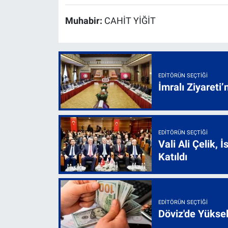
Muhabir:
CAHİT YİĞİT
EDITÖRÜN SEÇTIĞI
İmralı Ziyareti’
EDITÖRÜN SEÇTIĞI
Vali Ali Çelik,
Katıldı
EDITÖRÜN SEÇTIĞI
Döviz'de Yükse