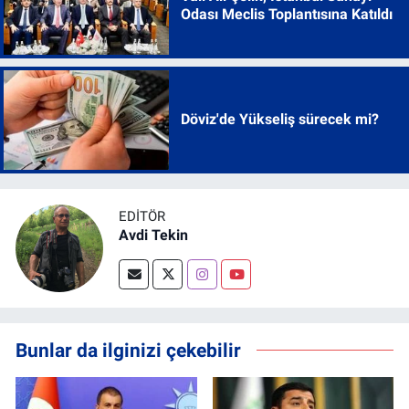
Odası Meclis Toplantısına Katıldı
Döviz'de Yükseliş sürecek mi?
EDITÖR
Avdi Tekin
Bunlar da ilginizi çekebilir