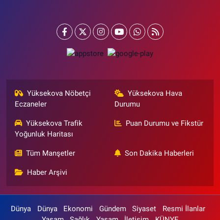
Yüksekova Nöbetçi
Yüksekova Hava
Eczaneler
Durumu
Yüksekova Trafik
Puan Durumu ve Fikstür
Yoğunluk Haritası
Tüm Manşetler
Son Dakika Haberleri
Haber Arşivi
Dünya
Dünya
Ekonomi
Gündem
Siyaset
Resmi İlanlar
Yaşam
Sağlık
Yaşam
İletişim
KÜNYE