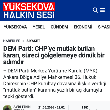
Yüksekova Nöbetçi Eczaneler
YÜKSEKOVA
YEREL
GÜNDEM
EKONOMİ
SİYAS
Yüksekova Hava Durumu
HABERLER
SIYASET
Yüksekova Trafik Yoğunluk Haritası
DEM Parti: CHP’ye mutlak butlan
kararı, süreci gölgelemeye dönük bir
Süper Lig Puan Durumu ve Fikstür
adımdır
Tüm Manşetler
– DEM Parti Merkez Yürütme Kurulu (MYK),
Ankara Bölge Adliye Mahkemesi 36. Hukuk
Son Dakika Haberleri
Dairesi’nin CHP kurultay davasına ilişkin verdiği
“mutlak butlan” kararına yazılı bir açıklamayla
Haber Arşivi
tepki gösterdi.
AVDI TEKIN
21.05.2026 - 22:02
1 DK