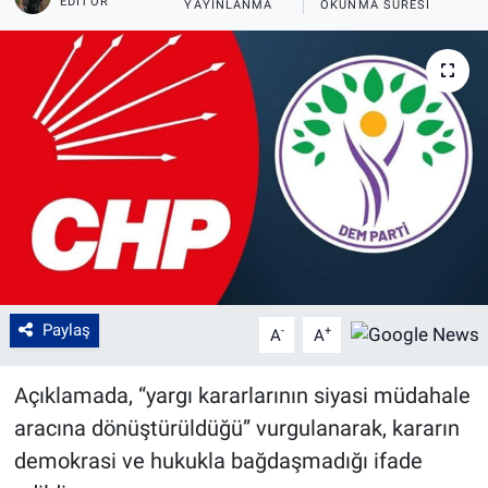
EDITÖR
YAYINLANMA
OKUNMA SÜRESI
Paylaş
-
+
A
A
Açıklamada, “yargı kararlarının siyasi müdahale
aracına dönüştürüldüğü” vurgulanarak, kararın
demokrasi ve hukukla bağdaşmadığı ifade