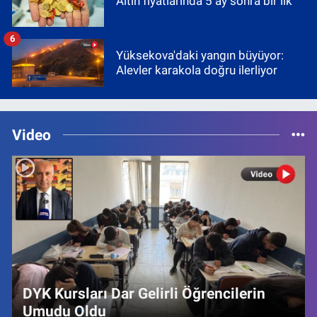
Altın fiyatlarında 5 ay sonra bir ilk
6
Yüksekova'daki yangın büyüyor:
Alevler karakola doğru ilerliyor
Video
DYK Kursları Dar Gelirli Öğrencilerin
Umudu Oldu