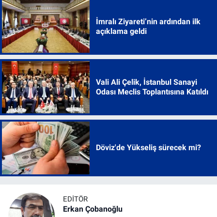
İmralı Ziyareti’nin ardından ilk
açıklama geldi
Vali Ali Çelik, İstanbul Sanayi
Odası Meclis Toplantısına Katıldı
Döviz'de Yükseliş sürecek mi?
EDITÖR
Erkan Çobanoğlu