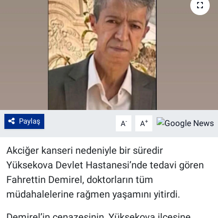
Paylaş
-
+
A
A
Akciğer kanseri nedeniyle bir süredir
Yüksekova Devlet Hastanesi’nde tedavi gören
Fahrettin Demirel, doktorların tüm
müdahalelerine rağmen yaşamını yitirdi.
Demirel’in cenazesinin, Yüksekova ilçesine