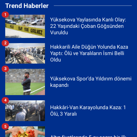
Trend Haberler
1
Yüksekova Yaylasında Kanlı Olay:
22 Yaşındaki Çoban Göğsünden
Vuruldu
2
Hakkarili Aile Düğün Yolunda Kaza
Yaptı: Ölü ve Yaralıların İsmi Belli
Oldu
3
Yüksekova Spor’da Yıldırım dönemi
kapandı
4
Hakkâri-Van Karayolunda Kaza: 1
Ölü, 3 Yaralı
5