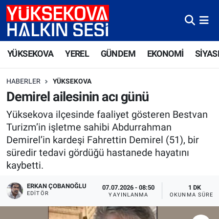
Yüksekova Nöbetçi Eczaneler
YÜKSEKOVA
YEREL
GÜNDEM
EKONOMİ
SİYAS
Yüksekova Hava Durumu
HABERLER
YÜKSEKOVA
Yüksekova Trafik Yoğunluk Haritası
Demirel ailesinin acı günü
Süper Lig Puan Durumu ve Fikstür
Yüksekova ilçesinde faaliyet gösteren Bestvan
Turizm’in işletme sahibi Abdurrahman
Tüm Manşetler
Demirel’in kardeşi Fahrettin Demirel (51), bir
süredir tedavi gördüğü hastanede hayatını
Son Dakika Haberleri
kaybetti.
Haber Arşivi
ERKAN ÇOBANOĞLU
07.07.2026 - 08:50
1 DK
EDITÖR
YAYINLANMA
OKUNMA SÜRES