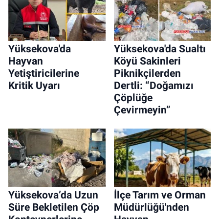
Yüksekova'da
Yüksekova'da Sualtı
Hayvan
Köyü Sakinleri
Yetiştiricilerine
Piknikçilerden
Kritik Uyarı
Dertli: “Doğamızı
Çöplüğe
Çevirmeyin”
Yüksekova’da Uzun
İlçe Tarım ve Orman
Süre Bekletilen Çöp
Müdürlüğü'nden