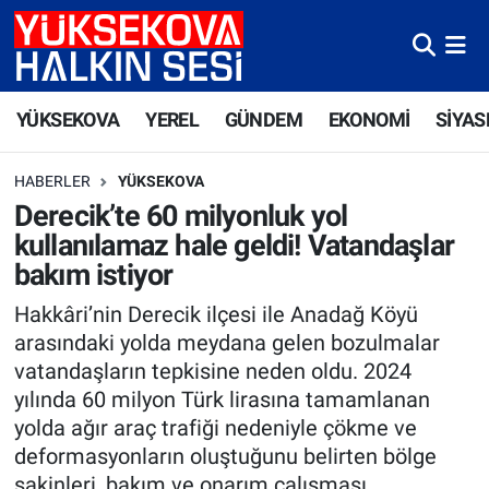
Yüksekova Nöbetçi Eczaneler
YÜKSEKOVA
YEREL
GÜNDEM
EKONOMİ
SİYAS
Yüksekova Hava Durumu
HABERLER
YÜKSEKOVA
Yüksekova Trafik Yoğunluk Haritası
Derecik’te 60 milyonluk yol
kullanılamaz hale geldi! Vatandaşlar
Süper Lig Puan Durumu ve Fikstür
bakım istiyor
Tüm Manşetler
Hakkâri’nin Derecik ilçesi ile Anadağ Köyü
arasındaki yolda meydana gelen bozulmalar
Son Dakika Haberleri
vatandaşların tepkisine neden oldu. 2024
yılında 60 milyon Türk lirasına tamamlanan
Haber Arşivi
yolda ağır araç trafiği nedeniyle çökme ve
deformasyonların oluştuğunu belirten bölge
sakinleri, bakım ve onarım çalışması