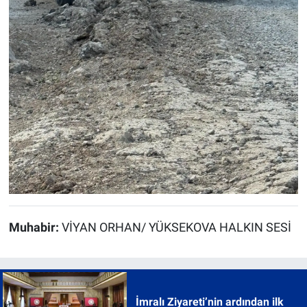
Muhabir:
VİYAN ORHAN/ YÜKSEKOVA HALKIN SESİ
İmralı Ziyareti’nin ardından ilk