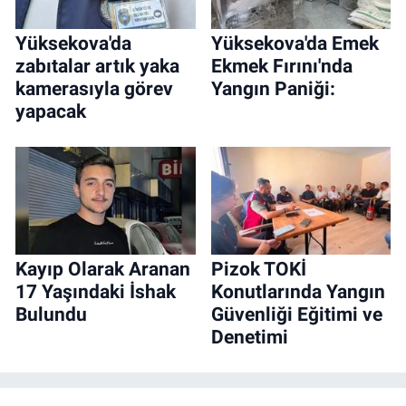
Yüksekova'da
Yüksekova'da Emek
zabıtalar artık yaka
Ekmek Fırını'nda
kamerasıyla görev
Yangın Paniği:
yapacak
Kayıp Olarak Aranan
Pizok TOKİ
17 Yaşındaki İshak
Konutlarında Yangın
Bulundu
Güvenliği Eğitimi ve
Denetimi