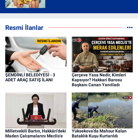
Resmi İlanlar
RESMİ İLANDIR
ŞEMDİNLİ BELEDİYESİ - 3
Çerçeve Yasa Nedir, Kimleri
ADET ARAÇ SATIŞ İLANI
Kapsıyor? Hakkari Barosu
Başkanı Canan Yanıtladı
Milletvekili Bartın, Hakkâri'deki
Yüksekova’da Mahsur Kalan
Maden Çalışmalarını Meclis'e
Bataklık Kuşu Kurtarıldı