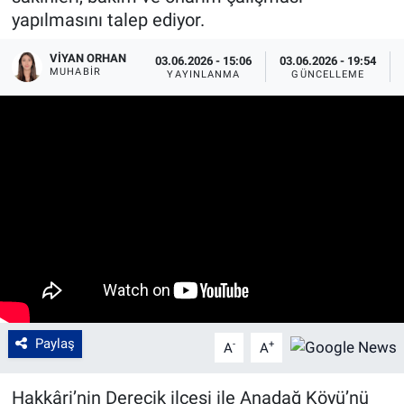
yapılmasını talep ediyor.
VIYAN ORHAN
03.06.2026 - 15:06
03.06.2026 - 19:54
MUHABIR
YAYINLANMA
GÜNCELLEME
Paylaş
-
+
A
A
Hakkâri’nin Derecik ilçesi ile Anadağ Köyü’nü