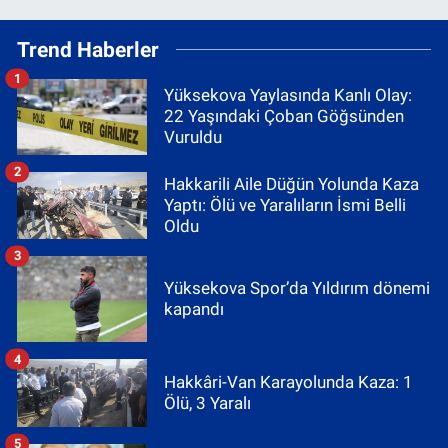
Trend Haberler
1
Yüksekova Yaylasında Kanlı Olay:
22 Yaşındaki Çoban Göğsünden
Vuruldu
2
Hakkarili Aile Düğün Yolunda Kaza
Yaptı: Ölü ve Yaralıların İsmi Belli
Oldu
3
Yüksekova Spor’da Yıldırım dönemi
kapandı
4
Hakkâri-Van Karayolunda Kaza: 1
Ölü, 3 Yaralı
5