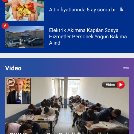
Altın fiyatlarında 5 ay sonra bir ilk
6
Elektrik Akımına Kapılan Sosyal
Hizmetler Personeli Yoğun Bakıma
Alındı
Video