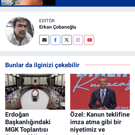
EDITÖR
Erkan Çobanoğlu
Bunlar da ilginizi çekebilir
Erdoğan
Özel: Kanun teklifine
Başkanlığındaki
imza atma gibi bir
MGK Toplantısı
niyetimiz ve