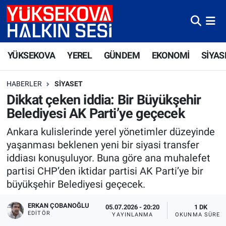
Yüksekova Nöbetçi Eczaneler
YÜKSEKOVA
YEREL
GÜNDEM
EKONOMİ
SİYAS
Yüksekova Hava Durumu
HABERLER
SIYASET
Yüksekova Trafik Yoğunluk Haritası
Dikkat çeken iddia: Bir Büyükşehir
Belediyesi AK Parti’ye geçecek
Süper Lig Puan Durumu ve Fikstür
Ankara kulislerinde yerel yönetimler düzeyinde
Tüm Manşetler
yaşanması beklenen yeni bir siyasi transfer
iddiası konuşuluyor. Buna göre ana muhalefet
Son Dakika Haberleri
partisi CHP’den iktidar partisi AK Parti’ye bir
büyükşehir Belediyesi geçecek.
Haber Arşivi
ERKAN ÇOBANOĞLU
05.07.2026 - 20:20
1 DK
EDITÖR
YAYINLANMA
OKUNMA SÜRES