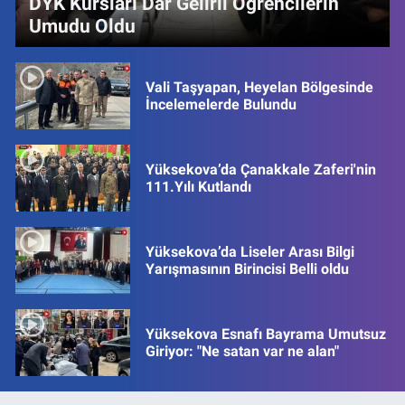
DYK Kursları Dar Gelirli Öğrencilerin
Umudu Oldu
Vali Taşyapan, Heyelan Bölgesinde
İncelemelerde Bulundu
Yüksekova’da Çanakkale Zaferi'nin
111.Yılı Kutlandı
Yüksekova’da Liseler Arası Bilgi
Yarışmasının Birincisi Belli oldu
Yüksekova Esnafı Bayrama Umutsuz
Giriyor: "Ne satan var ne alan"