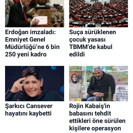
Erdoğan imzaladı:
Suça sürüklenen
Emniyet Genel
çocuk yasası
Müdürlüğü’ne 6 bin
TBMM’de kabul
250 yeni kadro
edildi
Şarkıcı Cansever
Rojin Kabaiş'in
hayatını kaybetti
babasını tehdit
ettikleri öne sürülen
kişilere operasyon