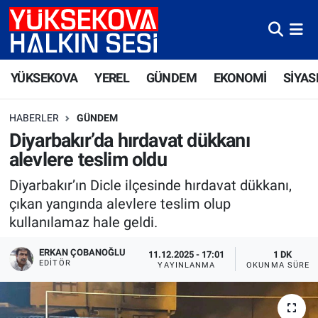
Yüksekova Nöbetçi Eczaneler
YÜKSEKOVA
YEREL
GÜNDEM
EKONOMİ
SİYAS
Yüksekova Hava Durumu
HABERLER
GÜNDEM
Yüksekova Trafik Yoğunluk Haritası
Diyarbakır’da hırdavat dükkanı
alevlere teslim oldu
Süper Lig Puan Durumu ve Fikstür
Diyarbakır’ın Dicle ilçesinde hırdavat dükkanı,
Tüm Manşetler
çıkan yangında alevlere teslim olup
kullanılamaz hale geldi.
Son Dakika Haberleri
ERKAN ÇOBANOĞLU
11.12.2025 - 17:01
1 DK
EDITÖR
YAYINLANMA
OKUNMA SÜRES
Haber Arşivi