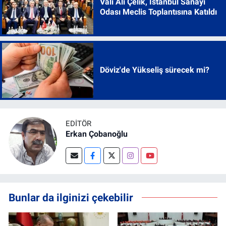
Vali Ali Çelik, İstanbul Sanayi
Odası Meclis Toplantısına Katıldı
Döviz'de Yükseliş sürecek mi?
EDITÖR
Erkan Çobanoğlu
Bunlar da ilginizi çekebilir