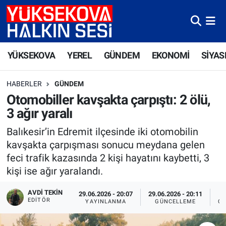
Yüksekova Nöbetçi Eczaneler
YÜKSEKOVA
YEREL
GÜNDEM
EKONOMİ
SİYAS
Yüksekova Hava Durumu
HABERLER
GÜNDEM
Yüksekova Trafik Yoğunluk Haritası
Otomobiller kavşakta çarpıştı: 2 ölü,
3 ağır yaralı
Süper Lig Puan Durumu ve Fikstür
Balıkesir’in Edremit ilçesinde iki otomobilin
Tüm Manşetler
kavşakta çarpışması sonucu meydana gelen
feci trafik kazasında 2 kişi hayatını kaybetti, 3
Son Dakika Haberleri
kişi ise ağır yaralandı.
Haber Arşivi
AVDI TEKIN
29.06.2026 - 20:07
29.06.2026 - 20:11
EDITÖR
YAYINLANMA
GÜNCELLEME
OK