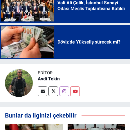
Vali Ali Çelik, İstanbul Sanayi
Odası Meclis Toplantısına Katıldı
Döviz'de Yükseliş sürecek mi?
EDITÖR
Avdi Tekin
Bunlar da ilginizi çekebilir