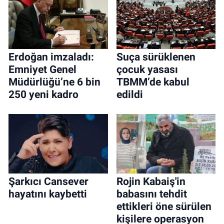
Erdoğan imzaladı:
Suça sürüklenen
Emniyet Genel
çocuk yasası
Müdürlüğü’ne 6 bin
TBMM’de kabul
250 yeni kadro
edildi
Şarkıcı Cansever
Rojin Kabaiş'in
hayatını kaybetti
babasını tehdit
ettikleri öne sürülen
kişilere operasyon