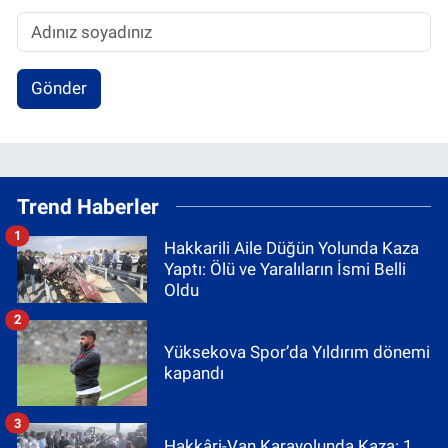
Gönder
Trend Haberler
1
Hakkarili Aile Düğün Yolunda Kaza
Yaptı: Ölü ve Yaralıların İsmi Belli
Oldu
2
Yüksekova Spor’da Yıldırım dönemi
kapandı
3
Hakkâri-Van Karayolunda Kaza: 1