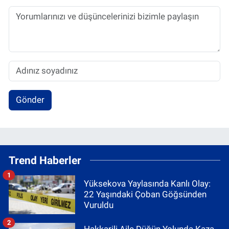
Gönder
Trend Haberler
1
Yüksekova Yaylasında Kanlı Olay:
22 Yaşındaki Çoban Göğsünden
Vuruldu
2
Hakkarili Aile Düğün Yolunda Kaza