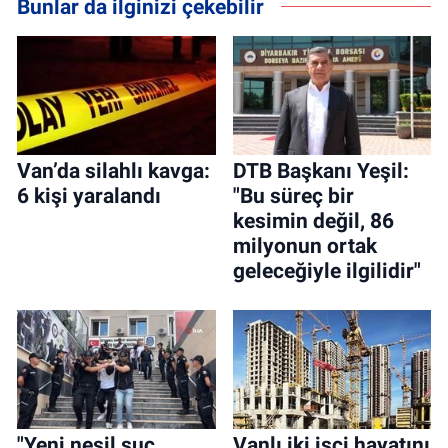
Bunlar da ilginizi çekebilir
Van’da silahlı kavga:
DTB Başkanı Yeşil:
6 kişi yaralandı
"Bu süreç bir
kesimin değil, 86
milyonun ortak
geleceğiyle ilgilidir"
"Yeni nesil suç
Vanlı iki işçi hayatını