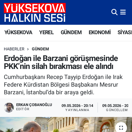
Yüksekova Nöbetçi Eczaneler
YÜKSEKOVA
YEREL
GÜNDEM
EKONOMİ
SİYAS
Yüksekova Hava Durumu
HABERLER
GÜNDEM
Yüksekova Trafik Yoğunluk Haritası
Erdoğan ile Barzani görüşmesinde
PKK’nin silah bırakması ele alındı
Süper Lig Puan Durumu ve Fikstür
Cumhurbaşkanı Recep Tayyip Erdoğan ile Irak
Tüm Manşetler
Federe Kürdistan Bölgesi Başbakanı Mesrur
Barzani, İstanbul’da bir araya geldi.
Son Dakika Haberleri
ERKAN ÇOBANOĞLU
09.05.2026 - 20:14
09.05.2026 - 20:
EDITÖR
YAYINLANMA
GÜNCELLEME
Haber Arşivi