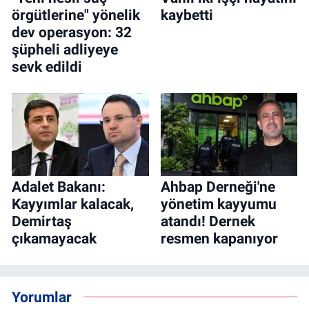
örgütlerine" yönelik
kaybetti
dev operasyon: 32
şüpheli adliyeye
sevk edildi
Adalet Bakanı:
Ahbap Derneği'ne
Kayyımlar kalacak,
yönetim kayyumu
Demirtaş
atandı! Dernek
çıkamayacak
resmen kapanıyor
Yorumlar