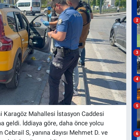
2
3
4
5
esi Karagöz Mahallesi İstasyon Caddesi
a geldi. İddiaya göre, daha önce yolcu
 Cebrail S, yanına dayısı Mehmet D. ve
6