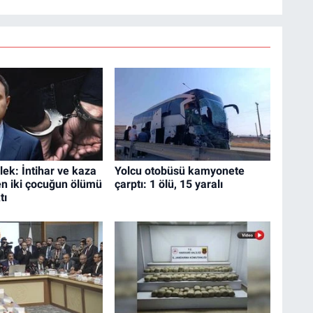
ek: İntihar ve kaza
Yolcu otobüsü kamyonete
en iki çocuğun ölümü
çarptı: 1 ölü, 15 yaralı
tı