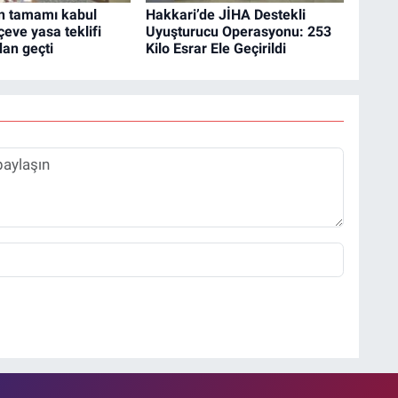
n tamamı kabul
Hakkari’de JİHA Destekli
çeve yasa teklifi
Uyuşturucu Operasyonu: 253
an geçti
Kilo Esrar Ele Geçirildi