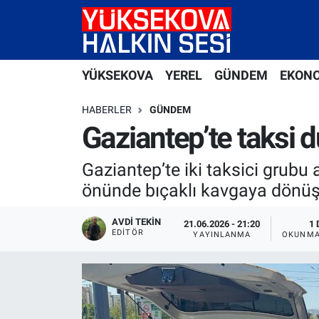
Yüksekova Nöbetçi Eczaneler
YÜKSEKOVA
YEREL
GÜNDEM
EKON
Yüksekova Hava Durumu
HABERLER
GÜNDEM
Yüksekova Trafik Yoğunluk Haritası
Gaziantep’te taksi d
Süper Lig Puan Durumu ve Fikstür
Gaziantep’te iki taksici grubu
önünde bıçaklı kavgaya dönüşt
Tüm Manşetler
AVDI TEKIN
21.06.2026 - 21:20
1 
EDITÖR
Son Dakika Haberleri
YAYINLANMA
OKUNMA
Haber Arşivi