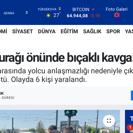
Foto Galeri
DOLAR
°
27
47,7436
0.18
EURO
55,2510
0.32
OMİ
SİYASET
DÜNYA
EĞİTİM
SAĞLIK
SPOR
YA
STERLİN
64,4811
0.38
GRAM ALTIN
urağı önünde bıçaklı kavga:
6660.55
0.03
BİST100
13.779
-14
 arasında yolcu anlaşmazlığı nedeniyle çık
BITCOIN
ü. Olayda 6 kişi yaralandı.
64.944,08
-0.18
DK
 SÜRESI
1