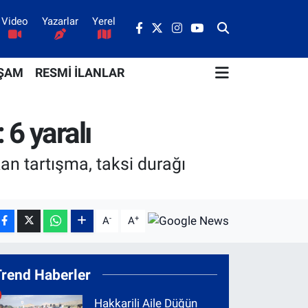
Video
Yazarlar
Yerel
ŞAM
RESMİ İLANLAR
 6 yaralı
an tartışma, taksi durağı
-
+
A
A
Trend Haberler
Hakkarili Aile Düğün