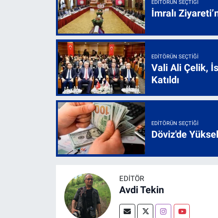
EDITÖRÜN SEÇTIĞI
İmralı Ziyareti’
EDITÖRÜN SEÇTIĞI
Vali Ali Çelik,
Katıldı
EDITÖRÜN SEÇTIĞI
Döviz'de Yükse
EDITÖR
Avdi Tekin