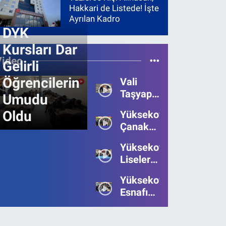
Hakkari de Listede! İşte
Ayrılan Kadro
DYK
Kursları Dar
Video
Gelirli
Öğrencilerin
Vali
Taşyapan,
Umudu
Heyelan
Oldu
Yüksekova’da
Bölgesinde
Çanakkale
İncelemelerde
Zaferi'nin
Bulundu
Yüksekova’da
111.Yılı
Liseler
Kutlandı
Arası
Yüksekova
Bilgi
Esnafı
Yarışmasının
Bayrama
Birincisi
Umutsuz
Belli