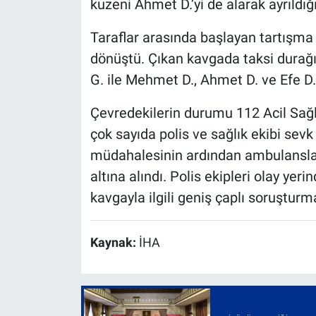
kuzeni Ahmet D.’yi de alarak ayrıldığı
Taraflar arasında başlayan tartışma
dönüştü. Çıkan kavgada taksi durağı 
G. ile Mehmet D., Ahmet D. ve Efe D. 
Çevredekilerin durumu 112 Acil Sağl
çok sayıda polis ve sağlık ekibi sevk e
müdahalesinin ardından ambulanslarl
altına alındı. Polis ekipleri olay yeri
kavgayla ilgili geniş çaplı soruşturma
Kaynak:
İHA