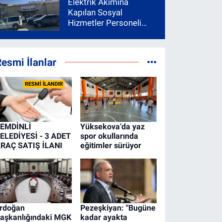
Elektrik Akımına
Kapılan Sosyal
Hizmetler Personeli
Yoğun Bakıma Alındı
esmi İlanlar
RESMİ İLANDIR
EMDİNLİ
Yüksekova’da yaz
ELEDİYESİ - 3 ADET
spor okullarında
RAÇ SATIŞ İLANI
eğitimler sürüyor
rdoğan
Pezeşkiyan: "Bugüne
aşkanlığındaki MGK
kadar ayakta