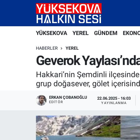
Yüksekova Nöbetçi Eczaneler
YÜKSEKOVA
YEREL
GÜNDEM
EKON
Yüksekova Hava Durumu
HABERLER
YEREL
Yüksekova Trafik Yoğunluk Haritası
Geverok Yaylası’nda
Süper Lig Puan Durumu ve Fikstür
Hakkari’nin Şemdinli ilçesinde
grup doğasever, gölet içerisind
Tüm Manşetler
ERKAN ÇOBANOĞLU
22.06.2025 - 16:03
EDITÖR
Son Dakika Haberleri
YAYINLANMA
Haber Arşivi