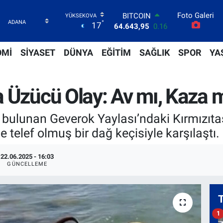
64.643,95
0.16
Foto Galeri
DOLAR
°
17
47,6006
0.06
EURO
55,0250
0.02
OMİ
SİYASET
DÜNYA
EĞİTİM
SAĞLIK
SPOR
YA
STERLİN
64,2398
0.2
GRAM ALTIN
 Üzücü Olay: Av mı, Kaza 
6500.87
0.12
BİST100
13.799
70
 bulunan Geverok Yaylası’ndaki Kırmızıtaş
e telef olmuş bir dağ keçisiyle karşılaştı.
22.06.2025 - 16:03
GÜNCELLEME
1