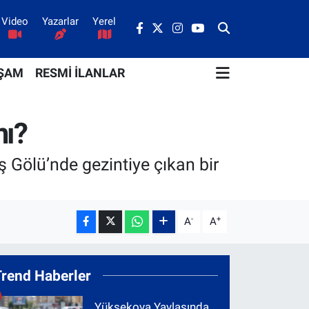
Video
Yazarlar
Yerel
ŞAM
RESMİ İLANLAR
mı?
 Gölü’nde gezintiye çıkan bir
-
+
A
A
Trend Haberler
Yüksekova Yaylasında