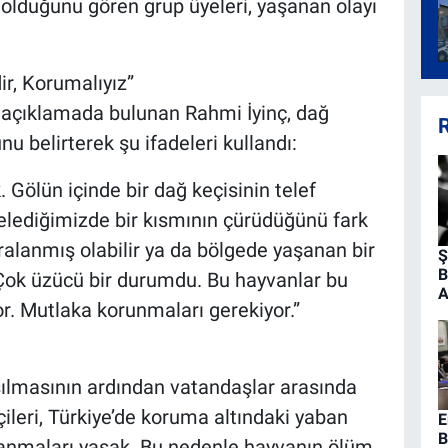
lü olduğunu gören grup üyeleri, yaşanan olayı
r, Korumalıyız”
'e açıklamada bulunan Rahmi İyinç, dağ
R
 belirterek şu ifadeleri kullandı:
 Gölün içinde bir dağ keçisinin telef
elediğimizde bir kısmının çürüdüğünü fark
ralanmış olabilir ya da bölgede yaşanan bir
Ş
B
. Çok üzücü bir durumdu. Bu hayvanlar bu
A
or. Mutlaka korunmaları gerekiyor.”
ılmasının ardından vatandaşlar arasında
eçileri, Türkiye’de koruma altındaki yaban
E
B
vlanmaları yasak. Bu nedenle hayvanın ölüm