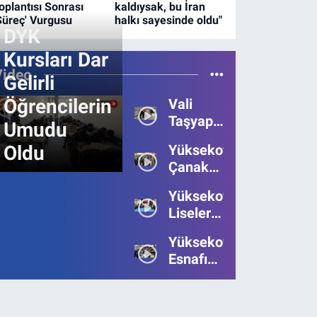
oplantısı Sonrası
kaldıysak, bu İran
Süreç' Vurgusu
halkı sayesinde oldu"
DYK
Kursları Dar
Video
Gelirli
Öğrencilerin
Vali
Taşyapan,
Umudu
Heyelan
Oldu
Yüksekova’da
Bölgesinde
Çanakkale
İncelemelerde
Zaferi'nin
Bulundu
Yüksekova’da
111.Yılı
Liseler
Kutlandı
Arası
Yüksekova
Bilgi
Esnafı
Yarışmasının
Bayrama
Birincisi
Umutsuz
Belli
Giriyor:
oldu