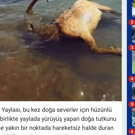
2
3
4
5
 Yaylası, bu kez doğa severler için hüzünlü
 birlikte yaylada yürüyüş yapan doğa tutkunu
ne yakın bir noktada hareketsiz halde duran
6