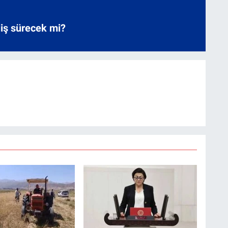
liş sürecek mi?