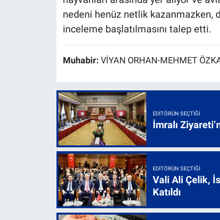
nedeni henüz netlik kazanmazken, doğ
inceleme başlatılmasını talep etti.
Muhabir:
VİYAN ORHAN-MEHMET ÖZKAN
EDITÖRÜN SEÇTIĞI
İmralı Ziyareti’
EDITÖRÜN SEÇTIĞI
Vali Ali Çelik,
Katıldı