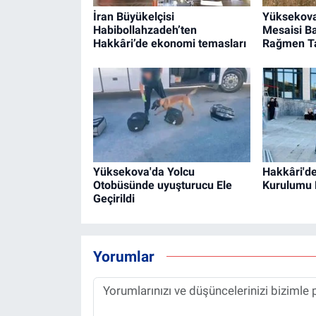
İran Büyükelçisi
Yüksekova
Habibollahzadeh’ten
Mesaisi Ba
Hakkâri’de ekonomi temasları
Rağmen T
Yüksekova'da Yolcu
Hakkâri'de
Otobüsünde uyuşturucu Ele
Kurulumu 
Geçirildi
Yorumlar