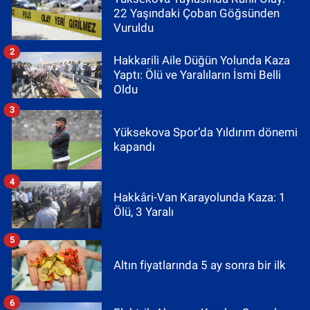
22 Yaşındaki Çoban Göğsünden
Vuruldu
2
Hakkarili Aile Düğün Yolunda Kaza
Yaptı: Ölü ve Yaralıların İsmi Belli
Oldu
3
Yüksekova Spor’da Yıldırım dönemi
kapandı
4
Hakkâri-Van Karayolunda Kaza: 1
Ölü, 3 Yaralı
5
Altın fiyatlarında 5 ay sonra bir ilk
6