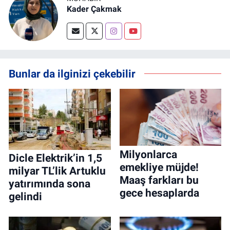
Kader Çakmak
Bunlar da ilginizi çekebilir
Milyonlarca
Dicle Elektrik’in 1,5
emekliye müjde!
milyar TL’lik Artuklu
Maaş farkları bu
yatırımında sona
gece hesaplarda
gelindi