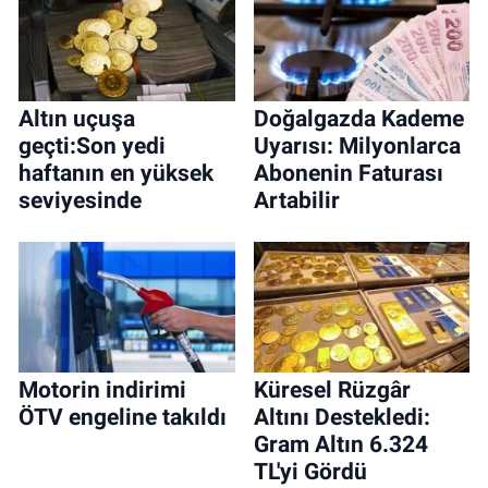
Altın uçuşa
Doğalgazda Kademe
geçti:Son yedi
Uyarısı: Milyonlarca
haftanın en yüksek
Abonenin Faturası
seviyesinde
Artabilir
Motorin indirimi
Küresel Rüzgâr
ÖTV engeline takıldı
Altını Destekledi:
Gram Altın 6.324
TL'yi Gördü