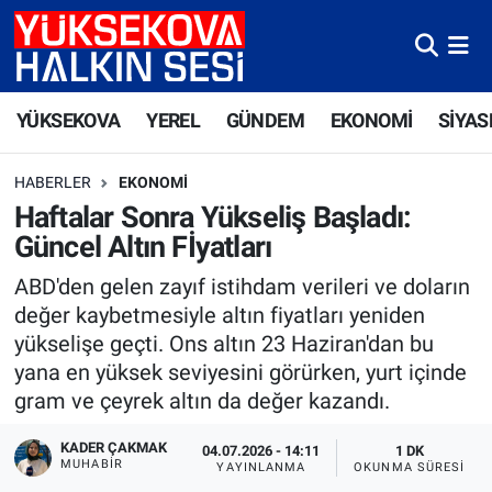
Yüksekova Nöbetçi Eczaneler
YÜKSEKOVA
YEREL
GÜNDEM
EKONOMİ
SİYAS
Yüksekova Hava Durumu
HABERLER
EKONOMI
Yüksekova Trafik Yoğunluk Haritası
Haftalar Sonra Yükseliş Başladı:
Güncel Altın Fİyatları
Süper Lig Puan Durumu ve Fikstür
ABD'den gelen zayıf istihdam verileri ve doların
Tüm Manşetler
değer kaybetmesiyle altın fiyatları yeniden
yükselişe geçti. Ons altın 23 Haziran'dan bu
Son Dakika Haberleri
yana en yüksek seviyesini görürken, yurt içinde
gram ve çeyrek altın da değer kazandı.
Haber Arşivi
KADER ÇAKMAK
04.07.2026 - 14:11
1 DK
MUHABİR
YAYINLANMA
OKUNMA SÜRESI