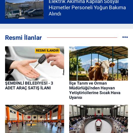
Elektrik Akımına Kapılan Sosyal
Hizmetler Personeli Yoğun Bakıma
Alındı
Resmi İlanlar
RESMİ İLANDIR
ŞEMDİNLİ BELEDİYESİ - 3
İlçe Tarım ve Orman
ADET ARAÇ SATIŞ İLANI
Müdürlüğü'nden Hayvan
Yetiştiricilerine Sıcak Hava
Uyarısı