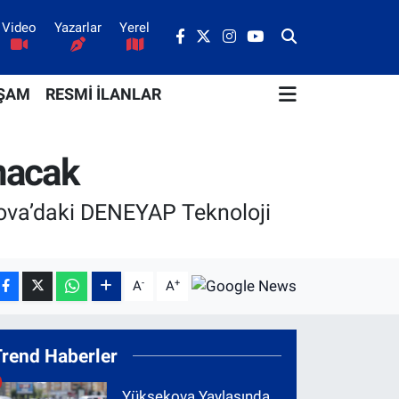
Video
Yazarlar
Yerel
ŞAM
RESMİ İLANLAR
ınacak
kova’daki DENEYAP Teknoloji
-
+
A
A
Trend Haberler
Yüksekova Yaylasında