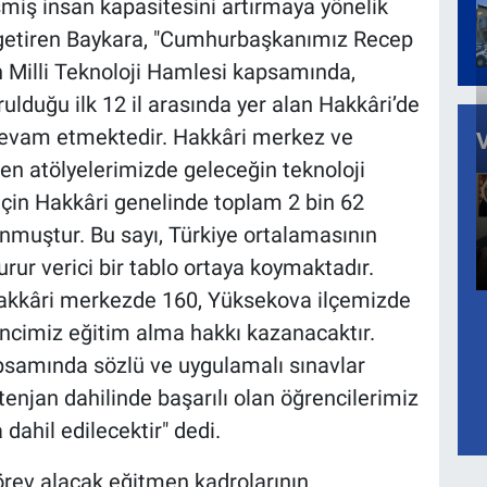
şmiş insan kapasitesini artırmaya yönelik
 getiren Baykara, "Cumhurbaşkanımız Recep
n Milli Teknoloji Hamlesi kapsamında,
ulduğu ilk 12 il arasında yer alan Hakkâri’de
 devam etmektedir. Hakkâri merkez ve
en atölyelerimizde geleceğin teknoloji
lı için Hakkâri genelinde toplam 2 bin 62
muştur. Bu sayı, Türkiye ortalamasının
rur verici bir tablo ortaya koymaktadır.
Hakkâri merkezde 160, Yüksekova ilçemizde
ncimiz eğitim alma hakkı kazanacaktır.
psamında sözlü ve uygulamalı sınavlar
enjan dahilinde başarılı olan öğrencilerimiz
dahil edilecektir" dedi.
rev alacak eğitmen kadrolarının