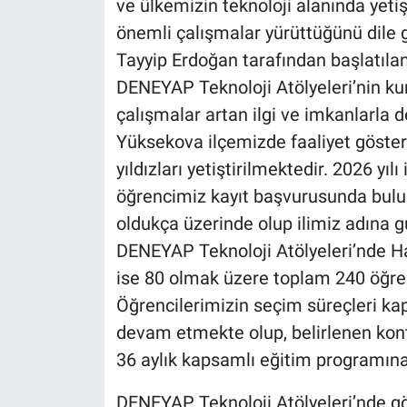
ve ülkemizin teknoloji alanında yeti
önemli çalışmalar yürüttüğünü dile
Tayyip Erdoğan tarafından başlatıla
DENEYAP Teknoloji Atölyeleri’nin kur
çalışmalar artan ilgi ve imkanlarla
Yüksekova ilçemizde faaliyet göster
yıldızları yetiştirilmektedir. 2026 yı
öğrencimiz kayıt başvurusunda bulun
oldukça üzerinde olup ilimiz adına gu
DENEYAP Teknoloji Atölyeleri’nde 
ise 80 olmak üzere toplam 240 öğre
Öğrencilerimizin seçim süreçleri ka
devam etmekte olup, belirlenen kont
36 aylık kapsamlı eğitim programına 
DENEYAP Teknoloji Atölyeleri’nde gö