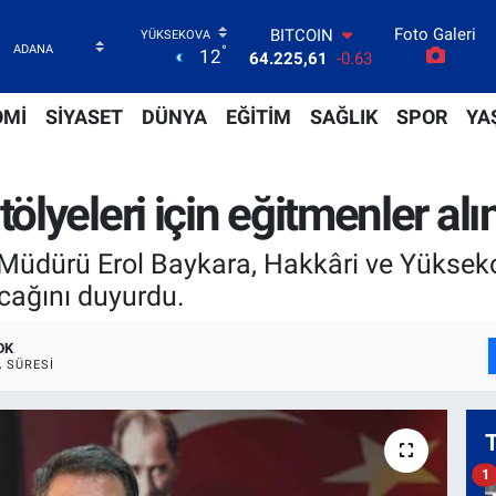
Foto Galeri
DOLAR
°
12
47,6704
0
EURO
55,0406
-0.08
OMİ
SİYASET
DÜNYA
EĞİTİM
SAĞLIK
SPOR
YA
STERLİN
64,2143
0
GRAM ALTIN
lyeleri için eğitmenler al
6510.40
0.45
BİST100
13.799
70
l Müdürü Erol Baykara, Hakkâri ve Yükse
BITCOIN
acağını duyurdu.
64.225,61
-0.63
DK
 SÜRESI
1