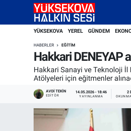
Yüksekova Nöbetçi Eczaneler
YÜKSEKOVA
YEREL
GÜNDEM
EKON
Yüksekova Hava Durumu
HABERLER
EĞITIM
Yüksekova Trafik Yoğunluk Haritası
Hakkari DENEYAP atö
Süper Lig Puan Durumu ve Fikstür
Hakkari Sanayi ve Teknoloji İ
Atölyeleri için eğitmenler alın
Tüm Manşetler
AVDI TEKIN
14.05.2026 - 18:46
2 
EDITÖR
Son Dakika Haberleri
YAYINLANMA
OKUNMA
Haber Arşivi