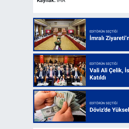
Kaynak:
İHA
EDITÖRÜN SEÇTIĞI
İmralı Ziyareti’
EDITÖRÜN SEÇTIĞI
Vali Ali Çelik,
Katıldı
EDITÖRÜN SEÇTIĞI
Döviz'de Yükse