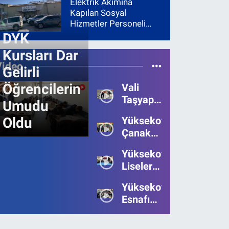
Elektrik Akımına
Kapılan Sosyal
Hizmetler Personeli
Yoğun Bakıma Alındı
DYK
Kursları Dar
Video
Gelirli
Öğrencilerin
Vali
Taşyapan,
Umudu
Heyelan
Oldu
Yüksekova’da
Bölgesinde
Çanakkale
İncelemelerde
Zaferi'nin
Bulundu
Yüksekova’da
111.Yılı
Liseler
Kutlandı
Arası
Yüksekova
Bilgi
Esnafı
Yarışmasının
Bayrama
Birincisi
Umutsuz
Belli