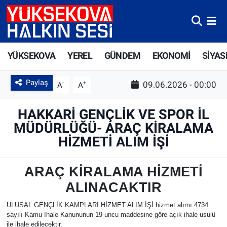
Yüksekova Nöbetçi Eczaneler
YÜKSEKOVA
YEREL
GÜNDEM
EKONOMİ
SİYAS
Yüksekova Hava Durumu
Paylaş
-
+
09.06.2026 - 00:00
A
A
Yüksekova Trafik Yoğunluk Haritası
HAKKARİ GENÇLİK VE SPOR İL
Süper Lig Puan Durumu ve Fikstür
MÜDÜRLÜĞÜ- ARAÇ KİRALAMA
HİZMETİ ALIM İŞİ
Tüm Manşetler
Son Dakika Haberleri
ARAÇ KİRALAMA HİZMETİ
ALINACAKTIR
Haber Arşivi
ULUSAL GENÇLİK KAMPLARI HİZMET ALIM İŞİ hizmet alımı 4734
sayılı Kamu İhale Kanununun 19 uncu maddesine göre açık ihale usulü
ile ihale edilecektir.