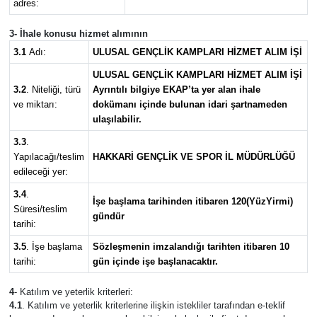
adres:
3- İhale konusu hizmet alımının
3.1
Adı:
ULUSAL GENÇLİK KAMPLARI HİZMET ALIM İŞİ
ULUSAL GENÇLİK KAMPLARI HİZMET ALIM İŞİ
3.2
. Niteliği, türü
Ayrıntılı bilgiye EKAP’ta yer alan ihale
ve miktarı:
dokümanı içinde bulunan idari şartnameden
ulaşılabilir.
3.3
.
Yapılacağı/teslim
HAKKARİ GENÇLİK VE SPOR İL MÜDÜRLÜĞÜ
edileceği yer:
3.4
.
İşe başlama tarihinden itibaren 120(YüzYirmi)
Süresi/teslim
gündür
tarihi:
3.5
. İşe başlama
Sözleşmenin imzalandığı tarihten itibaren 10
tarihi:
gün içinde işe başlanacaktır.
4
- Katılım ve yeterlik kriterleri:
4.1
. Katılım ve yeterlik kriterlerine ilişkin istekliler tarafından e-teklif