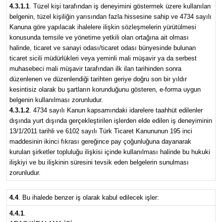
4.3.1.1
. Tüzel kişi tarafından iş deneyimini göstermek üzere kullanılan
belgenin, tüzel kişiliğin yarısından fazla hissesine sahip ve 4734 sayılı
Kanuna göre yapılacak ihalelere ilişkin sözleşmelerin yürütülmesi
konusunda temsile ve yönetime yetkili olan ortağına ait olması
halinde, ticaret ve sanayi odası/ticaret odası bünyesinde bulunan
ticaret sicili müdürlükleri veya yeminli mali müşavir ya da serbest
muhasebeci mali müşavir tarafından ilk ilan tarihinden sonra
düzenlenen ve düzenlendiği tarihten geriye doğru son bir yıldır
kesintisiz olarak bu şartların korunduğunu gösteren, e-forma uygun
belgenin kullanılması zorunludur.
4.3.1.2
. 4734 sayılı Kanun kapsamındaki idarelere taahhüt edilenler
dışında yurt dışında gerçekleştirilen işlerden elde edilen iş deneyiminin
13/1/2011 tarihli ve 6102 sayılı Türk Ticaret Kanununun 195 inci
maddesinin ikinci fıkrası gereğince pay çoğunluğuna dayanarak
kurulan şirketler topluluğu ilişkisi içinde kullanılması halinde bu hukuki
ilişkiyi ve bu ilişkinin süresini tevsik eden belgelerin sunulması
zorunludur.
4.4
. Bu ihalede benzer iş olarak kabul edilecek işler:
4.4.1
.