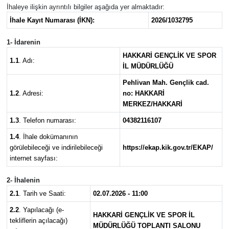
İhaleye ilişkin ayrıntılı bilgiler aşağıda yer almaktadır:
İhale Kayıt Numarası (İKN):
2026/1032795
1- İdarenin
HAKKARİ GENÇLİK VE SPOR
1.1
. Adı:
İL MÜDÜRLÜĞÜ
Pehlivan Mah. Gençlik cad.
1.2
. Adresi:
no: HAKKARİ
MERKEZ/HAKKARİ
1.3
. Telefon numarası:
04382116107
1.4
. İhale dokümanının
görülebileceği ve indirilebileceği
https://ekap.kik.gov.tr/EKAP/
internet sayfası:
2- İhalenin
2.1
. Tarih ve Saati:
02.07.2026 - 11:00
2.2
. Yapılacağı (e-
HAKKARİ GENÇLİK VE SPOR İL
tekliflerin açılacağı)
MÜDÜRLÜĞÜ TOPLANTI SALONU