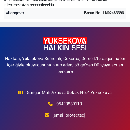
istenilmeksizin reddedilecektir.
#ilangovtr
Basın No ILN02483396
Hakkari, Yüksekova Şemdinli, Çukurca, Derecik'te özgün haber
içeriğiyle okuyucusuna hitap eden, bölge'den Dünyaya açılan
pencere
Güngör Mah Akasya Sokak No:4 Yüksekova
05423889110
[email protected]