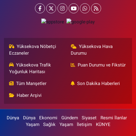
Yüksekova Nöbetçi
Yüksekova Hava
Eczaneler
Durumu
Yüksekova Trafik
Puan Durumu ve Fikstür
Yoğunluk Haritası
Tüm Manşetler
Son Dakika Haberleri
Haber Arşivi
Dünya
Dünya
Ekonomi
Gündem
Siyaset
Resmi İlanlar
Yaşam
Sağlık
Yaşam
İletişim
KÜNYE