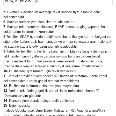
ARAÇ KİRALAMA İŞİ
5
- Ekonomik açıdan en avantajlı teklif sadece fiyat esasına göre
belirlenecektir.
6
- İhaleye sadece yerli istekliler katılabilecektir.
7
- İhaleye teklif verecek olanların, EKAP hesabına giriş yaparak ihale
dokümanını indirmeleri zorunludur.
8
-Teklifler, EKAP üzerinden teklif mektubu ile ihaleye katılım belgesi ve
diğer ekler kullanılarak hazırlanacak ve e-imza ile imzalanarak ihale tarih
ve saatine kadar EKAP üzerinden gönderilecektir.
9
- İstekliler tekliflerini, her bir iş kaleminin miktarı ile bu iş kalemleri için
teklif edilen birim fiyatların çarpımı sonucu bulunan toplam bedel
üzerinden teklif birim fiyat şeklinde vereceklerdir. İhale sonucunda,
üzerine ihale yapılan istekliyle birim fiyat sözleşme imzalanacaktır.
10
- Bu ihalede, işin tamamı için teklif verilecektir.
11
- İstekliler teklif ettikleri bedelin %3’ünden az olmamak üzere kendi
belirleyecekleri tutarda geçici teminat vereceklerdir.
12
- Bu ihalede elektronik eksiltme yapılmayacaktır.
13
- Verilen tekliflerin geçerlilik süresi, ihale tarihinden itibaren 90
(Doksan) takvim günüdür.
14
- Konsorsiyum olarak ihaleye teklif verilemez.
15
- Diğer hususlar:
İhalede Uygulanacak Sınır Değer Katsayısı (R) : Araç Kiralama/0,77
Sınır değerin altında teklif sunan isteklilerin teklifleri açıklama