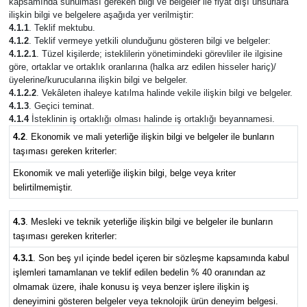
kapsamında sunulması gereken bilgi ve belgeler ile fiyat dışı unsurlara
ilişkin bilgi ve belgelere aşağıda yer verilmiştir:
4.1.1
. Teklif mektubu.
4.1.2
. Teklif vermeye yetkili olunduğunu gösteren bilgi ve belgeler:
4.1.2.1
. Tüzel kişilerde; isteklilerin yönetimindeki görevliler ile ilgisine
göre, ortaklar ve ortaklık oranlarına (halka arz edilen hisseler hariç)/
üyelerine/kurucularına ilişkin bilgi ve belgeler.
4.1.2.2
. Vekâleten ihaleye katılma halinde vekile ilişkin bilgi ve belgeler.
4.1.3
. Geçici teminat.
4.1.4
İsteklinin iş ortaklığı olması halinde iş ortaklığı beyannamesi.
4.2
. Ekonomik ve mali yeterliğe ilişkin bilgi ve belgeler ile bunların
taşıması gereken kriterler:
Ekonomik ve mali yeterliğe ilişkin bilgi, belge veya kriter
belirtilmemiştir.
4.3
. Mesleki ve teknik yeterliğe ilişkin bilgi ve belgeler ile bunların
taşıması gereken kriterler:
4.3.1
. Son beş yıl içinde bedel içeren bir sözleşme kapsamında kabul
işlemleri tamamlanan ve teklif edilen bedelin % 40 oranından az
olmamak üzere, ihale konusu iş veya benzer işlere ilişkin iş
deneyimini gösteren belgeler veya teknolojik ürün deneyim belgesi.