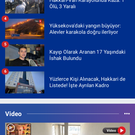
Hakkâri-Van Karayolunda Kaza: 1
Ölü, 3 Yaralı
4
Yüksekova'daki yangın büyüyor:
Alevler karakola doğru ilerliyor
5
Kayıp Olarak Aranan 17 Yaşındaki
İshak Bulundu
6
Yüzlerce Kişi Alınacak, Hakkari de
Listede! İşte Ayrılan Kadro
Video