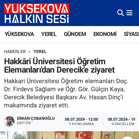
Yüksekova Nöbetçi Eczaneler
YÜKSEKOVA
YEREL
GÜNDEM
EKONOMİ
SİYAS
Yüksekova Hava Durumu
HABERLER
YEREL
Yüksekova Trafik Yoğunluk Haritası
Hakkâri Üniversitesi Öğretim
Elemanları'dan Derecik'e ziyaret
Süper Lig Puan Durumu ve Fikstür
Hakkari Üniversitesi Öğretim elemanları Doç.
Tüm Manşetler
Dr. Firdevs Sağlam ve Öğr. Gör. Gülçin Kaya,
Derecik Belediyesi Başkanı Av. Hasan Dinç’i
Son Dakika Haberleri
makamında ziyaret etti.
Haber Arşivi
ERKAN ÇOBANOĞLU
08.07.2024 - 12:00
08.07.2024 - 19:
EDITÖR
YAYINLANMA
GÜNCELLEME