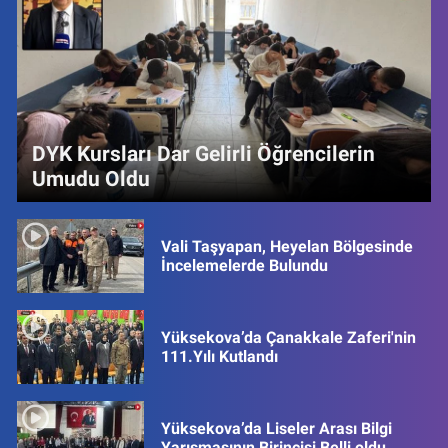
DYK Kursları Dar Gelirli Öğrencilerin
Umudu Oldu
Vali Taşyapan, Heyelan Bölgesinde
İncelemelerde Bulundu
Yüksekova’da Çanakkale Zaferi'nin
111.Yılı Kutlandı
Yüksekova’da Liseler Arası Bilgi
Yarışmasının Birincisi Belli oldu