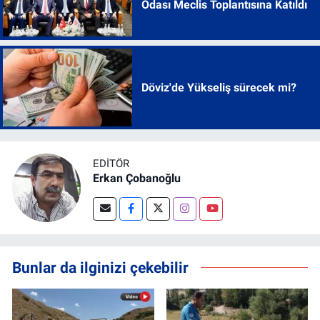
Odası Meclis Toplantısına Katıldı
Döviz'de Yükseliş sürecek mi?
EDITÖR
Erkan Çobanoğlu
Bunlar da ilginizi çekebilir