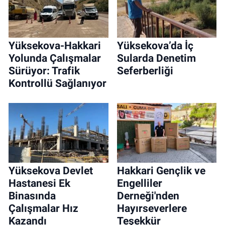
Yüksekova-Hakkari
Yüksekova’da İç
Yolunda Çalışmalar
Sularda Denetim
Sürüyor: Trafik
Seferberliği
Kontrollü Sağlanıyor
Yüksekova Devlet
Hakkari Gençlik ve
Hastanesi Ek
Engelliler
Binasında
Derneği'nden
Çalışmalar Hız
Hayırseverlere
Kazandı
Teşekkür