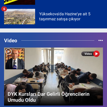
6
Yüksekova'da Hazine'ye ait 5
taşınmaz satışa çıkıyor
Video
DYK Kursları Dar Gelirli Öğrencilerin
Umudu Oldu