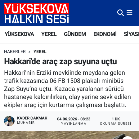
Yüksekova Nöbetçi Eczaneler
YÜKSEKOVA
YEREL
GÜNDEM
EKONOMİ
SİYAS
Yüksekova Hava Durumu
HABERLER
YEREL
Yüksekova Trafik Yoğunluk Haritası
Hakkari'de araç zap suyuna uçtu
Süper Lig Puan Durumu ve Fikstür
Hakkari’nin Erziki mevkiinde meydana gelen
trafik kazasında 06 FB 1508 plakalı minibüs
Tüm Manşetler
Zap Suyu’na uçtu. Kazada yaralanan sürücü
hastaneye kaldırılırken, olay yerine sevk edilen
Son Dakika Haberleri
ekipler araç için kurtarma çalışması başlattı.
Haber Arşivi
KADER ÇAKMAK
04.06.2026 - 08:23
1 DK
MUHABİR
YAYINLANMA
OKUNMA SÜRESI